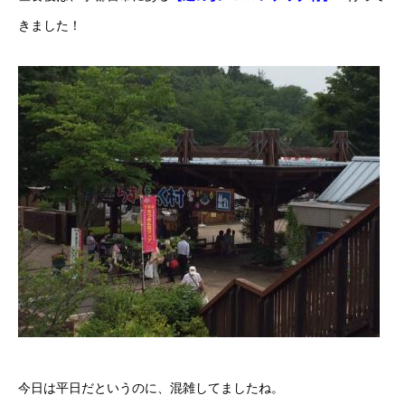
きました！
ボディコーティング・艶出し・磨き
部品の取り付け
各種作業料金
おすすめ
ボディコーティング・艶出し・磨き
部品の取り付け
オイル交換
独自の買取査定
ジャストオートのカーリース
今日は平日だというのに、混雑してましたね。