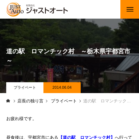
トップページ
新車
道の駅 ロマンチック村 ～栃木県宇都宮市
中古車・未使用車
～
JUジャナイト在庫情報
Gooネット在庫情報
プライベート
2014.06.04
店長の独り言
プライベート
道の駅 ロマンチック村 ～栃木県宇都宮市～
カーセンサー在庫情報
車検・定期点検
お疲れ様です。
整備・修理・板金・塗装
昼食後は、宇都宮市にある
【道の駅 ロマンチック村】
へ行って