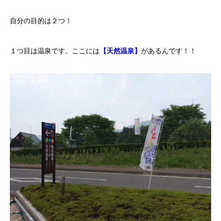
カーリースとは？
自分の目的は２つ！
よくある質問
１つ目は温泉です。ここには
【天然温泉】
があるんです！！
オートローン
ジャストリース プラン例
保険ご相談
会社案内
ご挨拶
会社概要
沿革