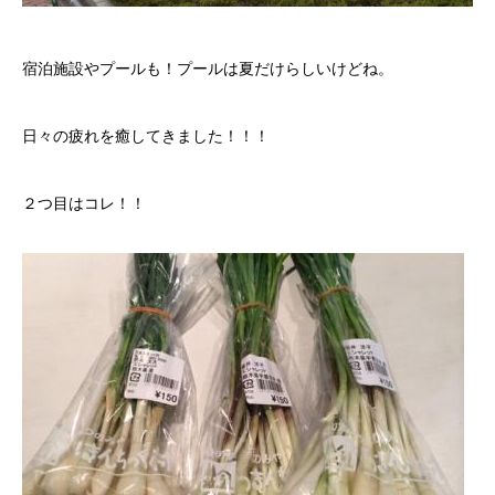
クロちゃんの独り言
宿泊施設やプールも！プールは夏だけらしいけどね。
入庫情報
日々の疲れを癒してきました！！！
ご納車
ご成約
２つ目はコレ！！
部品取付
車磨き
車検
整備・修理
各種手続