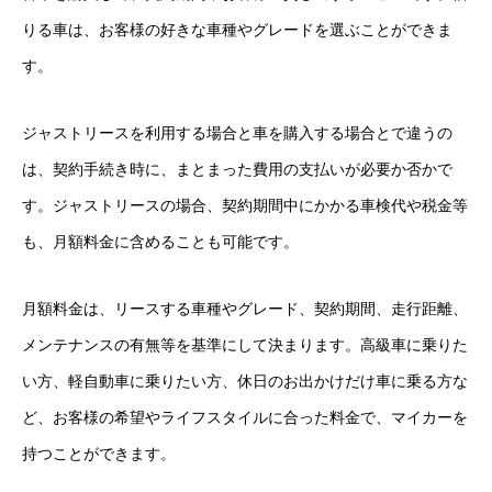
りる車は、お客様の好きな車種やグレードを選ぶことができま
クロちゃんの独り言
す。
入庫情報
ジャストリースを利用する場合と車を購入する場合とで違うの
ご納車
は、契約手続き時に、まとまった費用の支払いが必要か否かで
ご成約
す。ジャストリースの場合、契約期間中にかかる車検代や税金等
も、月額料金に含めることも可能です。
部品取付
車磨き
月額料金は、リースする車種やグレード、契約期間、走行距離、
メンテナンスの有無等を基準にして決まります。高級車に乗りた
車検
い方、軽自動車に乗りたい方、休日のお出かけだけ車に乗る方な
整備・修理
ど、お客様の希望やライフスタイルに合った料金で、マイカーを
持つことができます。
各種手続