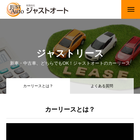
トップページ
新車
ジャストリース
中古車・未使用車
新車・中古車、どちらでもOK！ジャストオートのカーリース
JUジャナイト在庫情報
カーリースとは？
よくある質問
Gooネット在庫情報
カーセンサー在庫情報
カーリースとは？
車検・定期点検
整備・修理・板金・塗装