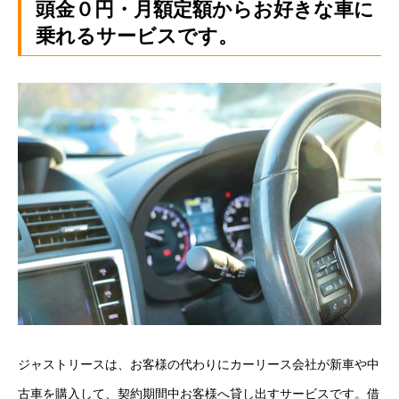
頭金０円・月額定額からお好きな車に
カーリースとは？
乗れるサービスです。
よくある質問
オートローン
ジャストリース プラン例
保険ご相談
会社案内
ご挨拶
会社概要
ジャストリースは、お客様の代わりにカーリース会社が新車や中
沿革
古車を購入して、契約期間中お客様へ貸し出すサービスです。借