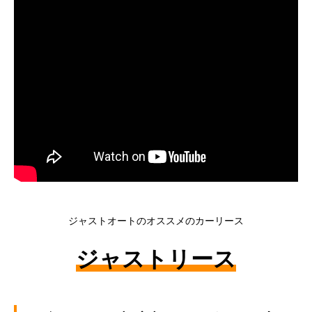
ボディコーティング・艶出し・磨き
部品の取り付け
各種作業料金
おすすめ
ボディコーティング・艶出し・磨き
部品の取り付け
ジャストオートのオススメのカーリース
オイル交換
ジャストリース
独自の買取査定
ジャストオートのカーリース