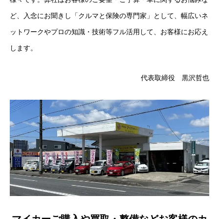
カーリースとは？
ど、入念にお聞きし「クルマと保険の専門家」として、幅広いネ
ットワークやプロの知識・技術等フル活用して、お客様にお応え
よくある質問
します。
オートローン
代表取締役 黒沢哲也
ジャストリース プラン例
保険ご相談
会社案内
ご挨拶
会社概要
沿革