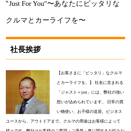
‶Just For You″〜あなたにピッタリな
ボディコーティング・艶出し・磨き
クルマとカーライフを〜
部品の取り付け
各種作業料金
社長挨拶
おすすめ
ボディコーティング・艶出し・磨き
【お客さまに「ピッタリ」なクルマ
部品の取り付け
とカーライフを。】 社名に含まれる
「ジャスト＝just」には、弊社の強い
オイル交換
想いが込められています。 日常の買
独自の買取査定
い物使い、お子様の送迎。ビジネス
ユースから、アウトドアまで。クルマの用途はお客様によって
ジャストオートのカーリース
様々です。弊社はお客様のご要望・ご予算・車に関するお悩みな