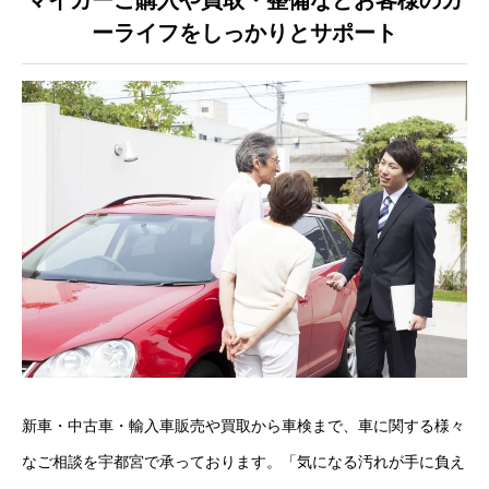
マイカーご購入や買取・整備などお客様のカ
クロちゃんの独り言
ーライフをしっかりとサポート
入庫情報
ご納車
ご成約
部品取付
車磨き
車検
整備・修理
新車・中古車・輸入車販売や買取から車検まで、車に関する様々
なご相談を宇都宮で承っております。「気になる汚れが手に負え
各種手続