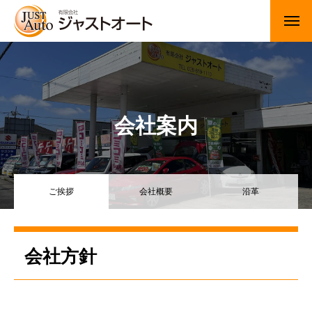
トップページ
新車
会社案内
中古車・未使用車
JUジャナイト在庫情報
ご挨拶
会社概要
沿革
Gooネット在庫情報
カーセンサー在庫情報
会社方針
車検・定期点検
整備・修理・板金・塗装