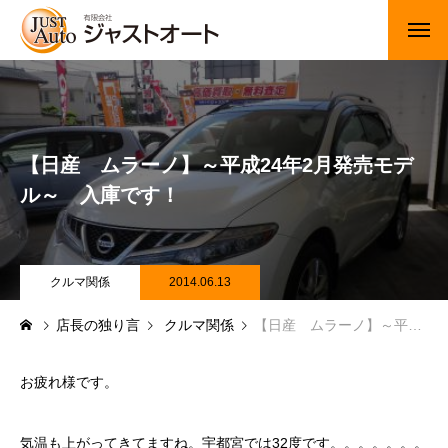
トップページ
新車
【日産 ムラーノ】～平成24年2月発売モデ
中古車・未使用車
ル～ 入庫です！
JUジャナイト在庫情報
Gooネット在庫情報
クルマ関係
2014.06.13
店長の独り言
クルマ関係
【日産 ムラーノ】～平成24年2月発売モデル～ 入庫です！
カーセンサー在庫情報
車検・定期点検
お疲れ様です。
整備・修理・板金・塗装
気温も上がってきてますね。宇都宮では32度です。。。。。。。