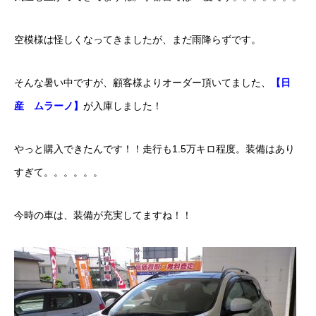
ボディコーティング・艶出し・磨き
空模様は怪しくなってきましたが、まだ雨降らずです。
部品の取り付け
そんな暑い中ですが、顧客様よりオーダー頂いてました、
【日
各種作業料金
産 ムラーノ】
が入庫しました！
おすすめ
やっと購入できたんです！！走行も1.5万キロ程度。装備はあり
ボディコーティング・艶出し・磨き
すぎて。。。。。。
部品の取り付け
今時の車は、装備が充実してますね！！
オイル交換
独自の買取査定
ジャストオートのカーリース