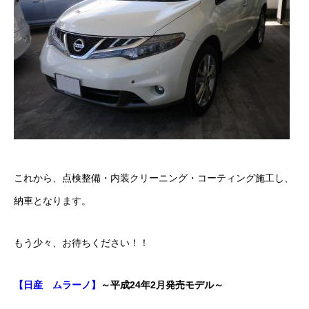
カーリースとは？
よくある質問
オートローン
ジャストリース プラン例
保険ご相談
これから、点検整備・内装クリーニング・コーティング施工し、
会社案内
納車となります。
ご挨拶
もう少々、お待ちください！！
会社概要
【日産 ムラーノ】
～平成24年2月発売モデル～
沿革