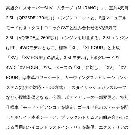
高級クロスオーバーSUV「ムラーノ（MURANO）」。直列4気筒
クロちゃんの独り言
2.5L（QR25DE 170馬力）エンジンユニットと、6速マニュアル
入庫情報
モード付きエクストロニックCVTと組み合わせるV型6気筒
3.5L（VQ35DE型 260馬力）エンジンを用意する。2.5Lエンジン
ご納車
はFF、4WDモデルともに、標準「XL」「XL FOUR」と上級
ご成約
「XV」「XV FOUR」の設定。3.5Lモデルは上級グレードの
4WD「XV FOUR」のみ。ベースの「XL」に対し、「XV」「XV
部品取付
FOUR」は本革パワーシート、カーウィングスナビゲーションシ
車磨き
ステム(地デジ対応・HDD方式）、スタイリッシュガラスルーフ
などが標準装備となる。今回、ボディカラーの一部変更と、特別
車検
仕様車「モード・ビアンコ」を設定。ゴールド色のステッチを配
整備・修理
したホワイト本革シートと、ブラックのトリムとの組み合わせに
よる専用のハイコントラストインテリアを装備。エクステリアの
各種手続