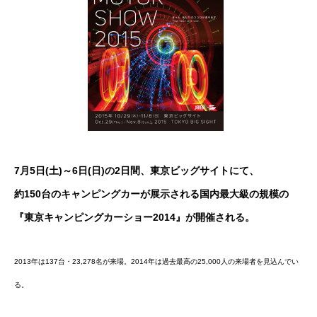
ボディコーティング・艶出し・磨き
部品の取り付け
各種作業料金
おすすめ
ボディコーティング・艶出し・磨き
7月5日(土)～6日(日)の2日間、東京ビッグサイトにて、
約150台のキャンピングカーが展示される国内最大級の規模の
部品の取り付け
『東京キャンピングカーショー2014』
が開催される。
オイル交換
2013年は137台・23,278名が来場。2014年は過去最高の25,000人の来場者を見込んでい
独自の買取査定
る。
ジャストオートのカーリース