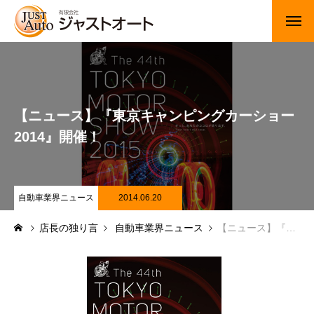
トップページ
新車
【ニュース】『東京キャンピングカーショー
中古車・未使用車
2014』開催！
JUジャナイト在庫情報
Gooネット在庫情報
自動車業界ニュース
2014.06.20
店長の独り言
自動車業界ニュース
【ニュース】『東京キャンピングカーショー2014』開催！
カーセンサー在庫情報
車検・定期点検
整備・修理・板金・塗装