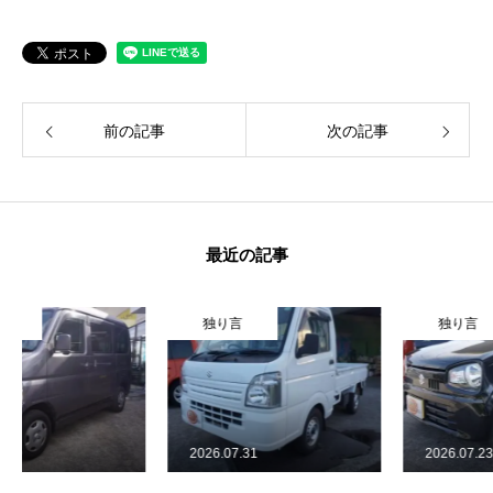
カーリースとは？
よくある質問
前の記事
次の記事
オートローン
ジャストリース プラン例
保険ご相談
最近の記事
会社案内
独り言
独り言
ご挨拶
会社概要
2026.07.31
2026.07.23
沿革