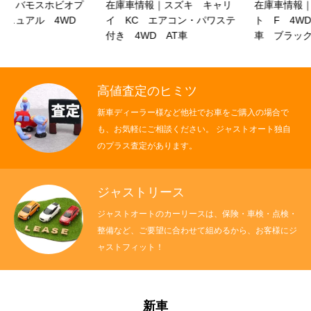
在庫車情報｜スズキ キャリ
在庫車情報｜スズキ アル
クロちゃんの独り言
イ KC エアコン・パワステ
ト F 4WD 5速マニュアル
付き 4WD AT車
車 ブラック
入庫情報
ご納車
高値査定のヒミツ
新車ディーラー様など他社でお車をご購入の場合で
ご成約
も、お気軽にご相談ください。 ジャストオート独自
のプラス査定があります。
部品取付
ジャストリース
車磨き
ジャストオートのカーリースは、保険・車検・点検・
車検
整備など、ご要望に合わせて組めるから、お客様にジ
ャストフィット！
整備・修理
各種手続
新車