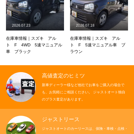
保険
お問い合わせ
プライバシーポリシー
2026.07.23
2026.07.18
在庫車情報｜スズキ アル
在庫車情報｜スズキ アル
ト F 4WD 5速マニュアル
ト F 5速マニュアル車 ブ
車 ブラック
ラウン
高値査定のヒミツ
新車ディーラー様など他社でお車をご購入の場合で
も、お気軽にご相談ください。 ジャストオート独自
のプラス査定があります。
ジャストリース
ジャストオートのカーリースは、保険・車検・点検・