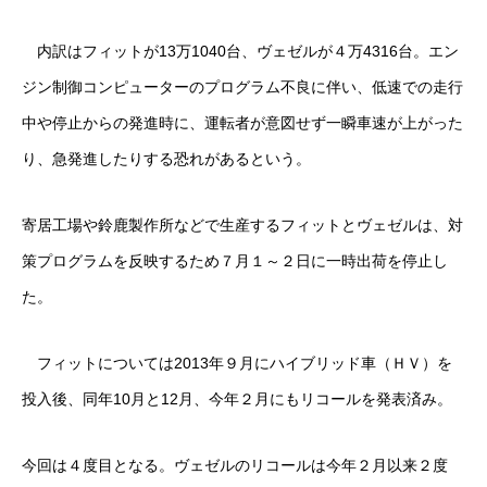
カーリースとは？
内訳はフィットが13万1040台、ヴェゼルが４万4316台。エン
よくある質問
ジン制御コンピューターのプログラム不良に伴い、低速での走行
中や停止からの発進時に、運転者が意図せず一瞬車速が上がった
オートローン
り、急発進したりする恐れがあるという。
ジャストリース プラン例
寄居工場や鈴鹿製作所などで生産するフィットとヴェゼルは、対
保険ご相談
策プログラムを反映するため７月１～２日に一時出荷を停止し
た。
会社案内
ご挨拶
フィットについては2013年９月にハイブリッド車（ＨＶ）を
投入後、同年10月と12月、今年２月にもリコールを発表済み。
会社概要
沿革
今回は４度目となる。ヴェゼルのリコールは今年２月以来２度