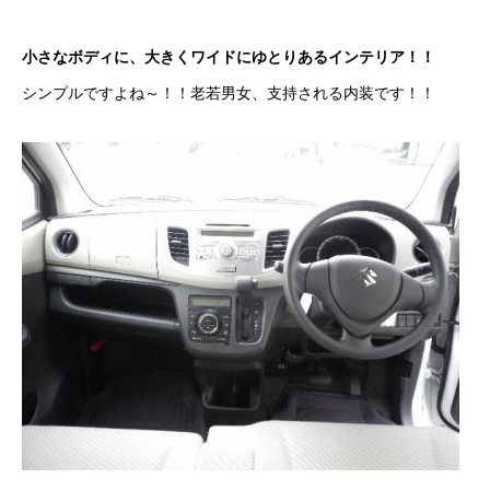
カーリースとは？
小さなボディに、大きくワイドにゆとりあるインテリア！！
よくある質問
シンプルですよね～！！老若男女、支持される内装です！！
オートローン
ジャストリース プラン例
保険ご相談
会社案内
ご挨拶
会社概要
沿革