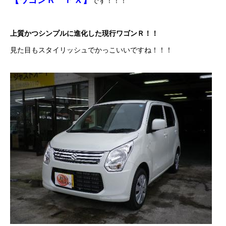
【ワゴンＲ ＦＸ】
です！！！
ボディコーティング・艶出し・磨き
上質かつシンプルに進化した現行ワゴンＲ！！
部品の取り付け
見た目もスタイリッシュでかっこいいですね！！！
各種作業料金
おすすめ
ボディコーティング・艶出し・磨き
部品の取り付け
オイル交換
独自の買取査定
ジャストオートのカーリース