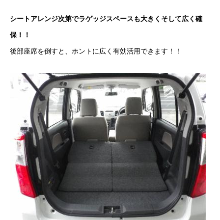
クロちゃんの独り言
シートアレンジ次第でラゲッジスペースも大きくそして広く確
保！！
入庫情報
後部座席を倒すと、ホントに広く有効活用できます！！
ご納車
ご成約
部品取付
車磨き
車検
整備・修理
各種手続