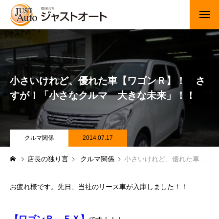
トップページ
新車
小さいけれど、優れた車【ワゴンＲ】！ さ
中古車・未使用車
すが！「小さなクルマ 大きな未来」！！
JUジャナイト在庫情報
Gooネット在庫情報
クルマ関係
2014.07.17
店長の独り言
クルマ関係
小さいけれど、優れた車【ワゴンＲ】！ さすが！「小さなクルマ 大きな未来」！！
カーセンサー在庫情報
車検・定期点検
お疲れ様です。先日、当社のリース車が入庫しました！！
整備・修理・板金・塗装