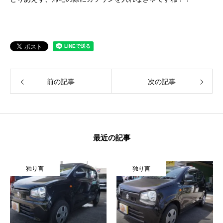
クロちゃんの独り言
入庫情報
ご納車
前の記事
次の記事
ご成約
部品取付
車磨き
最近の記事
車検
独り言
独り言
整備・修理
各種手続