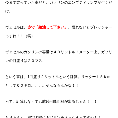
今まで乗っていた車だと、ガソリンのエンプティランプが付くだ
カーリースとは？
け。
よくある質問
ヴェゼルは、
赤で「給油して下さい」
。慣れないとプレッシャー
オートローン
っすね！！（笑）
ジャストリース プラン例
ヴェゼルのガソリンの容量は４０リットル！メーター上、ガソリ
保険ご相談
ンの目盛りは２０マス。
会社案内
という事は、1目盛り２リットルという計算。リッター１５ｋｍ
として６０キロ。。。。そんなもんかな！！
ご挨拶
会社概要
って、計算しなくても航続可能距離が出るじゃん！！！
沿革
とりあえず、帰宅の際にガソリンを入れなきゃですね！！