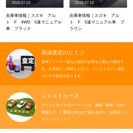
2026.07.23
2026.07.18
保険
在庫車情報｜スズキ アル
在庫車情報｜スズキ アル
お問い合わせ
プライバシーポリシー
ト F 4WD 5速マニュアル
ト F 5速マニュアル車 ブ
車 ブラック
ラウン
高値査定のヒミツ
新車ディーラー様など他社でお車をご購入の場合で
も、お気軽にご相談ください。 ジャストオート独自
のプラス査定があります。
ジャストリース
ジャストオートのカーリースは、保険・車検・点検・
整備など、ご要望に合わせて組めるから、お客様にジ
ャストフィット！