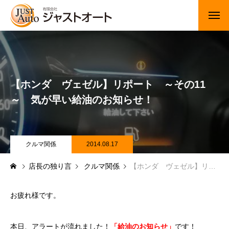
トップページ
新車
【ホンダ ヴェゼル】リポート ～その11
中古車・未使用車
～ 気が早い給油のお知らせ！
JUジャナイト在庫情報
Gooネット在庫情報
クルマ関係
2014.08.17
店長の独り言
クルマ関係
【ホンダ ヴェゼル】リポート ～その11～ 気が早い給油のお知らせ！
カーセンサー在庫情報
車検・定期点検
お疲れ様です。
整備・修理・板金・塗装
本日、アラートが流れました！
「給油のお知らせ」
です！