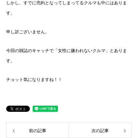
しかし、すでに売約となってしまってるクルマも中にはありま
カーリースとは？
す。
よくある質問
申し訳ございません。
オートローン
今回の雑誌のキャッチで「女性に嫌われないクルマ」とありま
ジャストリース プラン例
す。
保険ご相談
チョット気になりますね！！
会社案内
ご挨拶
会社概要
前の記事
次の記事
沿革