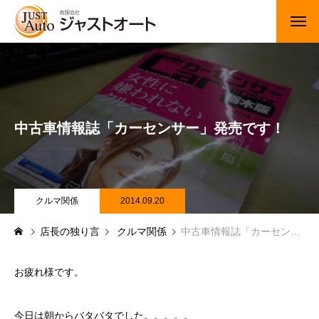
トップページ
新車
中古車情報誌「カーセンサー」発売です！
中古車・未使用車
JUジャナイト在庫情報
Gooネット在庫情報
クルマ関係
2014.09.20
店長の独り言
クルマ関係
中古車情報誌「カーセンサー」発売です！
カーセンサー在庫情報
車検・定期点検
お疲れ様です。
整備・修理・板金・塗装
今日は朝からバタバタでした。。。。。