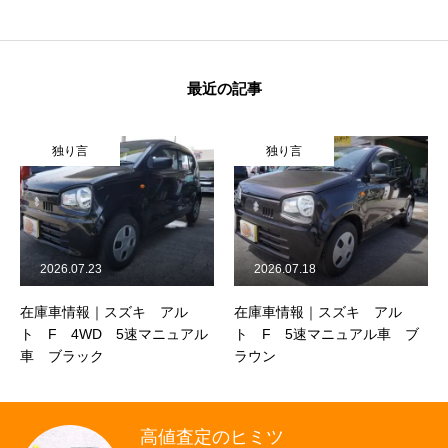
クロちゃんの独り言
入庫情報
最近の記事
ご納車
独り言
独り言
ご成約
部品取付
2026.07.23
2026.07.18
車磨き
在庫車情報｜スズキ アル
在庫車情報｜スズキ アル
車検
ト F 4WD 5速マニュアル
ト F 5速マニュアル車 ブ
車 ブラック
ラウン
整備・修理
各種手続
高値査定のヒミツ