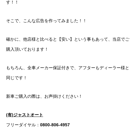
す！！
カーリースとは？
そこで、こんな広告を作ってみました！！
よくある質問
確かに、他店様と比べると【安い】という事もあって、当店でご
オートローン
購入頂いております！
ジャストリース プラン例
もちろん、全車メーカー保証付きで、アフターもディーラー様と
保険ご相談
同じです！
会社案内
新車ご購入の際は、お声掛けください！
ご挨拶
会社概要
(有)ジャストオート
フリーダイヤル：
0800-806-4957
沿革