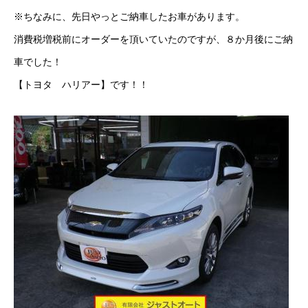
※ちなみに、先日やっとご納車したお車があります。
クロちゃんの独り言
消費税増税前にオーダーを頂いていたのですが、８か月後にご納
入庫情報
車でした！
【トヨタ ハリアー】です！！
ご納車
ご成約
部品取付
車磨き
車検
整備・修理
各種手続