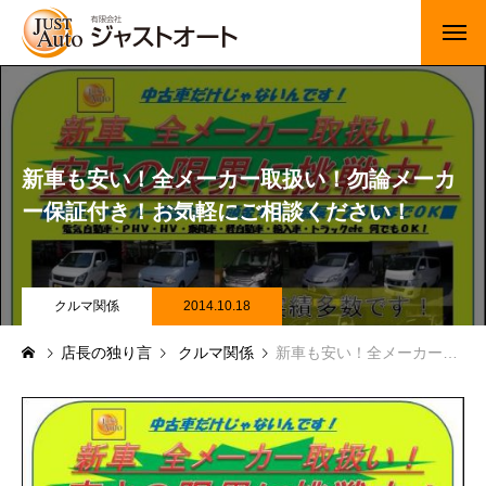
トップページ
新車
新車も安い！全メーカー取扱い！勿論メーカ
中古車・未使用車
ー保証付き！お気軽にご相談ください！
JUジャナイト在庫情報
Gooネット在庫情報
クルマ関係
2014.10.18
店長の独り言
クルマ関係
新車も安い！全メーカー取扱い！勿論メーカー保証付き！お気軽にご相談ください！
カーセンサー在庫情報
車検・定期点検
整備・修理・板金・塗装