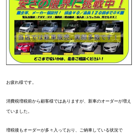
ボディコーティング・艶出し・磨き
部品の取り付け
各種作業料金
おすすめ
ボディコーティング・艶出し・磨き
お疲れ様です。
部品の取り付け
消費税増税前から顧客様ではありますが、新車のオーダーが増え
オイル交換
ていました。
独自の買取査定
増税後もオーダーが多々入っており、ご納車している状況で
ジャストオートのカーリース