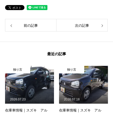
カーリースとは？
よくある質問
前の記事
次の記事
オートローン
ジャストリース プラン例
最近の記事
保険ご相談
会社案内
独り言
独り言
ご挨拶
会社概要
2026.07.23
2026.07.18
沿革
在庫車情報｜スズキ アル
在庫車情報｜スズキ アル