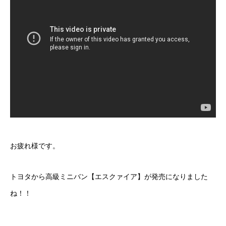
ボディコーティング・艶出し・磨き
部品の取り付け
各種作業料金
おすすめ
ボディコーティング・艶出し・磨き
部品の取り付け
お疲れ様です。
オイル交換
トヨタから高級ミニバン【エスクァイア】が発売になりました
独自の買取査定
ね！！
ジャストオートのカーリース