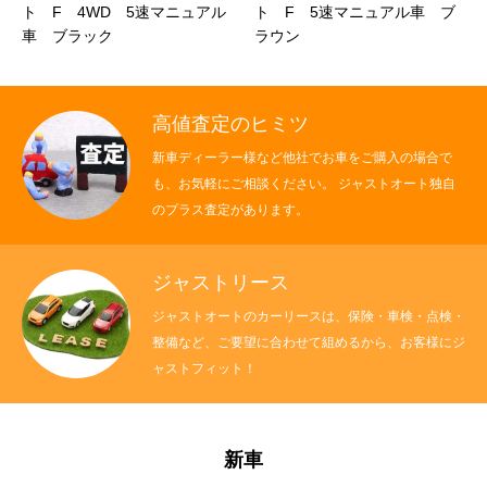
ト F 4WD 5速マニュアル
ト F 5速マニュアル車 ブ
クロちゃんの独り言
車 ブラック
ラウン
入庫情報
高値査定のヒミツ
ご納車
新車ディーラー様など他社でお車をご購入の場合で
も、お気軽にご相談ください。 ジャストオート独自
ご成約
のプラス査定があります。
部品取付
ジャストリース
車磨き
ジャストオートのカーリースは、保険・車検・点検・
整備など、ご要望に合わせて組めるから、お客様にジ
車検
ャストフィット！
整備・修理
新車
各種手続