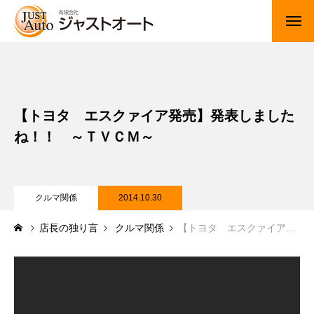
トップページ
新車
【トヨタ エスクァイア発売】発表しました
中古車・未使用車
ね！！ ～ＴＶＣＭ～
JUジャナイト在庫情報
Gooネット在庫情報
クルマ関係
2014.10.30
店長の独り言
クルマ関係
【トヨタ エスクァイア発売】発表しましたね！！ ～ＴＶＣＭ～
カーセンサー在庫情報
車検・定期点検
整備・修理・板金・塗装