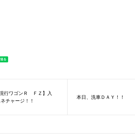
ィング・艶出し・磨き
部品の取り付け
現行ワゴンＲ ＦＺ】入
本日、洗車ＤＡＹ！！
エネチャージ！！