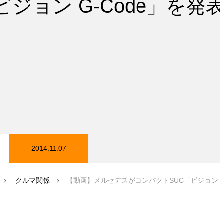
ビジョン G-Code」を発
在庫情報
カーセンサー在庫情報
2014.11.07
磨き
クルマ関係
【動画】メルセデスがコンパクトSUC「ビジョン G