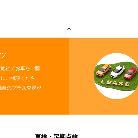
沿革
ツ
ど他社でお車をご購
軽にご相談くださ
独自のプラス査定が
ご成約
整備・修理
車検・定期点検