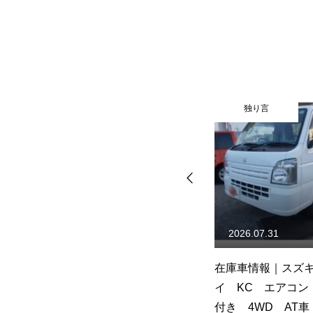
カーリースとは？
よくある質問
独り言
独り言
オートローン
ジャストリース プラン例
2026.08.10
2026.07.31
保険ご相談
在庫車情報｜バモスホビオプ
在庫車情報｜スズ
ロ ５速マニュアル 4WD
イ KC エアコン
付き 4WD AT車