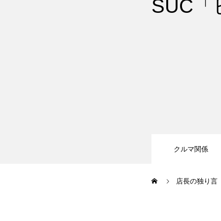
SUC「
JUジャナイト在庫情報
Gooネット
車検・定期点検
整備・修理・板金・塗装
クルマ関係
ボディコーティング・艶出し・
店長の独り言
部品の取り付け