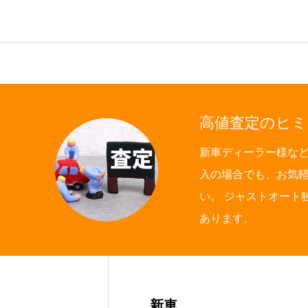
会社案内
ご挨拶
会社概要
高値査定のヒミ
新車ディーラー様な
クロちゃんの独り言
入の場合でも、お気
い。 ジャストオート
あります。
入庫情報
ご納車
車磨き
車検
新車