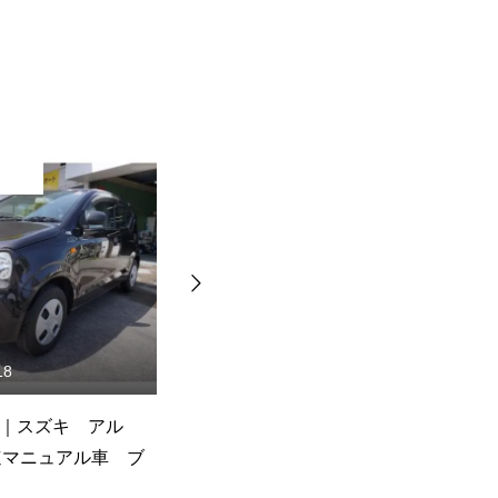
独り言
18
2026.07.11
｜スズキ アル
在庫車情報｜スズキ ワゴン
在
速マニュアル車 ブ
R ZL 5MT
S