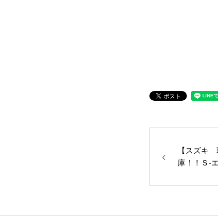
各種作業料金
おすすめ
ボディコーテ
独自の買取査定
【スズキ 
庫！！Ｓ-
ジャストオートのカーリース