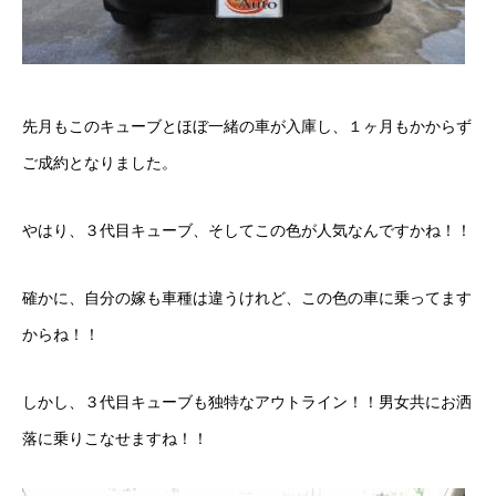
クロちゃんの独り言
入庫情報
先月もこのキューブとほぼ一緒の車が入庫し、１ヶ月もかからず
ご納車
ご成約となりました。
ご成約
やはり、３代目キューブ、そしてこの色が人気なんですかね！！
部品取付
確かに、自分の嫁も車種は違うけれど、この色の車に乗ってます
車磨き
からね！！
車検
しかし、３代目キューブも独特なアウトライン！！男女共にお洒
整備・修理
落に乗りこなせますね！！
各種手続