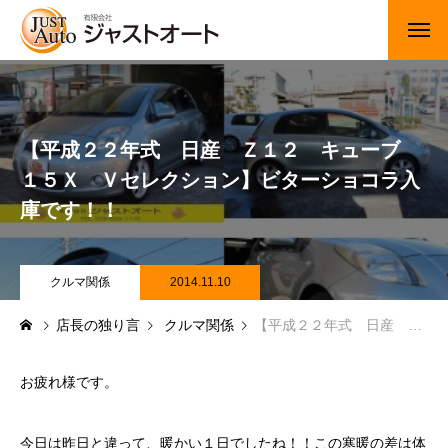
トップページ
新車
【平成２２年式 日産 Ｚ１２ キューブ
１５Ｘ Ｖセレクション】ビターショコラ入
中古車・未使用車
庫です！！
JUジャナイト在庫情報
Gooネット在庫情報
クルマ関係
2014.11.10
店長の独り言
クルマ関係
【平成２２年式 日産 Ｚ１２ キューブ １５Ｘ Ｖセレクション】ビターショコラ入庫です！！
カーセンサー在庫情報
車検・定期点検
お疲れ様です。
整備・修理・板金・塗装
今日は昨日と違って、暖かい１日でしたね！！この寒暖の差は体