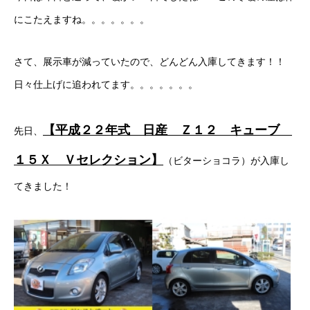
にこたえますね。。。。。。。
ボディコーティング・艶出し・磨き
部品の取り付け
さて、展示車が減っていたので、どんどん入庫してきます！！
日々仕上げに追われてます。。。。。。。
各種作業料金
おすすめ
【平成２２年式 日産 Ｚ１２ キューブ
先日、
ボディコーティング・艶出し・磨き
１５Ｘ Ｖセレクション】
（ビターショコラ）が入庫し
てきました！
部品の取り付け
オイル交換
独自の買取査定
ジャストオートのカーリース