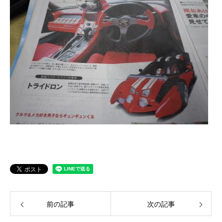
クロちゃんの独り言
入庫情報
ご納車
ご成約
部品取付
車磨き
車検
整備・修理
前の記事
次の記事
各種手続