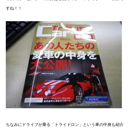
すね！！
ボディコーティング・艶出し・磨き
部品の取り付け
各種作業料金
おすすめ
ボディコーティング・艶出し・磨き
部品の取り付け
オイル交換
独自の買取査定
ジャストオートのカーリース
ちなみにドライブが乗る「トライドロン」という車の中身も紹介