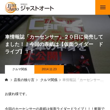
トップページ
新車
車情報誌「カーセンサー」２０日に発売して
ました！！今回の表紙は【仮面ライダー ド
中古車・未使用車
ライブ】！！
JUジャナイト在庫情報
Gooネット在庫情報
クルマ関係
2014.11.23
店長の独り言
クルマ関係
車情報誌「カーセンサー」２０日に発売してました！！今回の表紙は【仮面ライダー ドライブ】！！
カーセンサー在庫情報
車検・定期点検
お疲れ様です。
整備・修理・板金・塗装
今回のカーセンサーの表紙は仮面ライダードライブ！！！斬新で