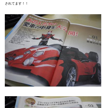
されてます！！
カーリースとは？
よくある質問
オートローン
ジャストリース プラン例
保険ご相談
会社案内
ご挨拶
会社概要
沿革