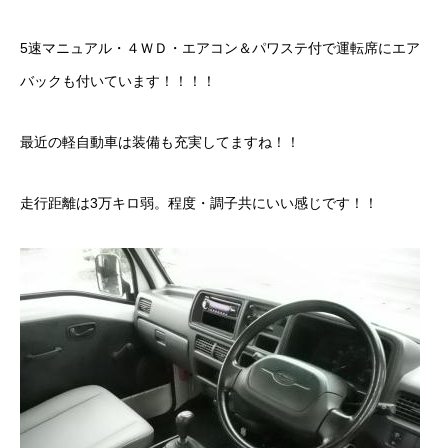
カーリースとは？
5速マニュアル・４ＷＤ・エアコン＆パワステ付で運転席にエア
よくある質問
バックも付いています！！！！
オートローン
最近の軽自動車は装備も充実してますね！！
ジャストリース プラン例
走行距離は3万キロ弱。程度・調子共にいい感じです！！
保険ご相談
会社案内
ご挨拶
会社概要
沿革