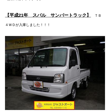
ボディコーティング・艶出し・磨き
【平成21年 スバル サンバートラック】
ＴＢ
部品の取り付け
４ＷＤが入庫しました！！！
各種作業料金
おすすめ
ボディコーティング・艶出し・磨き
部品の取り付け
オイル交換
独自の買取査定
ジャストオートのカーリース