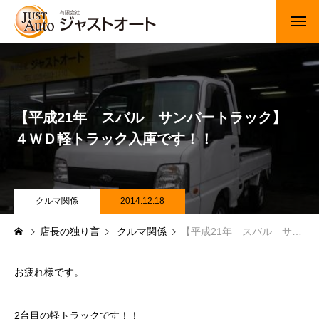
トップページ
新車
【平成21年 スバル サンバートラック】
中古車・未使用車
４ＷＤ軽トラック入庫です！！
JUジャナイト在庫情報
Gooネット在庫情報
クルマ関係
2014.12.18
店長の独り言
クルマ関係
【平成21年 スバル サンバートラック】 ４ＷＤ軽トラック入庫です！！
カーセンサー在庫情報
車検・定期点検
お疲れ様です。
整備・修理・板金・塗装
2台目の軽トラックです！！