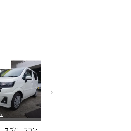
独り言
11
2026.07.03
｜スズキ ワゴン
在庫車情報｜トヨタ bB
在