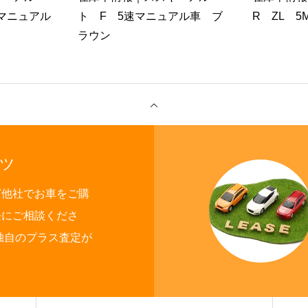
速マニュアル
ト F 5速マニュアル車 ブ
R ZL 5
ラウン
ツ
ど他社でお車をご購
軽にご相談くださ
独自のプラス査定が