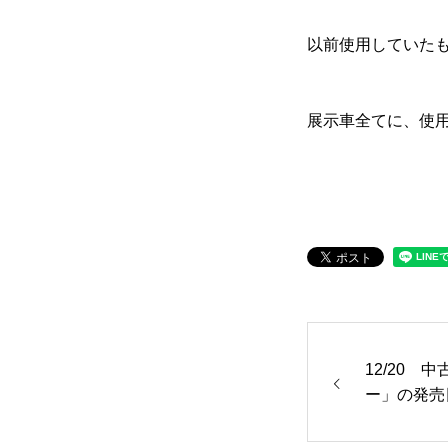
会社案内
以前使用していた
展示車全てに、使
ご挨拶
会社概要
クロちゃんの独り言
入庫情報
ご納車
12/20 
ー」の発売
車磨き
車検