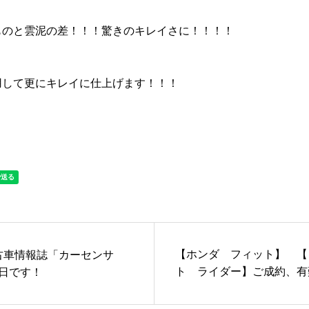
ものと雲泥の差！！！驚きのキレイさに！！！！
用して更にキレイに仕上げます！！！
沿革
ご成約
【ホンダ フィット】 【
中古車情報誌「カーセンサ
ト ライダー】ご成約、有
日です！
整備・修理
ます！！