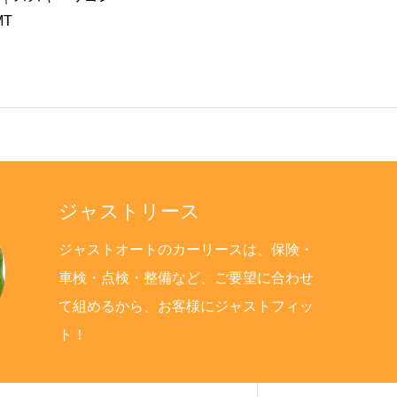
MT
S Wバージョン
ー
ジャストリース
ジャストオートのカーリースは、保険・
車検・点検・整備など、ご要望に合わせ
て組めるから、お客様にジャストフィッ
ト！