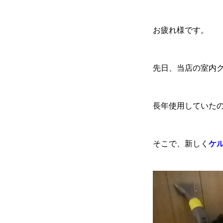
お疲れ様です。
各種作業料金
先日、当店の室内
おすすめ
ボディコーテ
長年使用していた
そこで、新しく
ケ
独自の買取査定
ジャストオートのカーリース