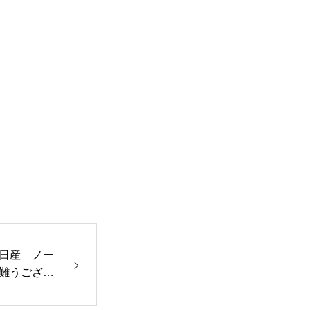
部品取付
日産 ノー
難うござい
各種手続