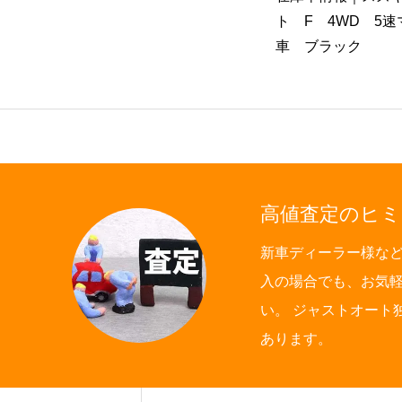
イ KC エアコン・パワステ
ト F 4WD 5
付き 4WD AT車
車 ブラック
高値査定のヒミ
新車ディーラー様な
入の場合でも、お気
い。 ジャストオート
あります。