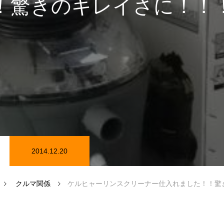
！驚きのキレイさに！！
在庫情報
カーセンサー在庫情報
2014.12.20
磨き
クルマ関係
ケルヒャーリンスクリーナー仕入れました！！驚