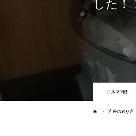
した！
JUジャナイト在庫情報
Gooネット
車検・定期点検
整備・修理・板金・塗装
クルマ関係
ボディコーティング・艶出し・
店長の独り言
部品の取り付け