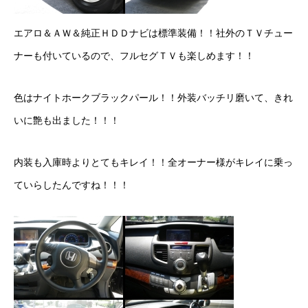
カーリースとは？
エアロ＆ＡＷ＆純正ＨＤＤナビは標準装備！！社外のＴＶチュー
よくある質問
ナーも付いているので、フルセグＴＶも楽しめます！！
オートローン
色は
ナイトホークブラックパール
！！外装バッチリ磨いて、きれ
いに艶も出ました！！！
ジャストリース プラン例
保険ご相談
内装も入庫時よりとてもキレイ！！全オーナー様がキレイに乗っ
ていらしたんですね！！！
会社案内
ご挨拶
会社概要
沿革