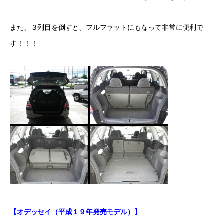
保険
また、３列目を倒すと、フルフラットにもなって非常に便利で
お問い合わせ
プライバシーポリシー
す！！！
【オデッセイ（平成１９年発売モデル）】