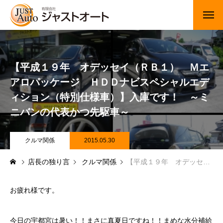
トップページ
【平成１９年 オデッセイ（ＲＢ１） Ｍエ
新車
アロパッケージ ＨＤＤナビスペシャルエデ
中古車・未使用車
ィション（特別仕様車）】入庫です！ ～ミ
ニバンの代表かつ先駆車～
JUジャナイト在庫情報
Gooネット在庫情報
クルマ関係
2015.05.30
店長の独り言
クルマ関係
【平成１９年 オデッセイ（ＲＢ１） Ｍエアロパッケージ ＨＤＤナビスペシャルエディション（特別仕様車）】入庫です！ ～ミニバンの代表かつ先駆車～
カーセンサー在庫情報
車検・定期点検
お疲れ様です。
整備・修理・板金・塗装
今日の宇都宮は暑い！！まさに真夏日ですね！！まめな水分補給