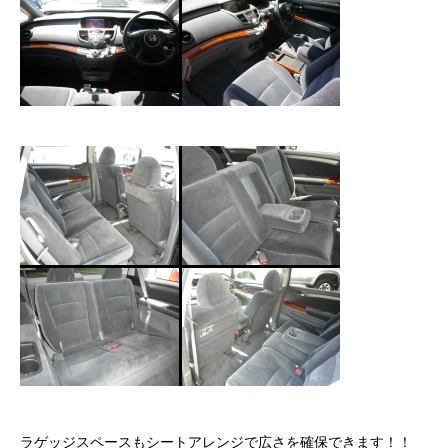
クロちゃんの独り言
入庫情報
ご納車
ご成約
部品取付
車磨き
車検
整備・修理
各種手続
ラゲッジスペースもシートアレンジで広さを確保できます！！