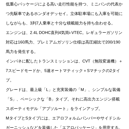
低重心パッケージによる高い走行性能を持つ、ミニバンの代表か
つ先駆車であるホンダオデッセイ。立体駐車場にも入庫を可能に
しながらも、3列7人乗車と十分な積載能力を持ち合わせる。
エンジンは、2.4L DOHC直列4気筒i-VTEC。レギュラーガソリン
対応は160馬力、プレミアムガソリン仕様は高圧縮比で200/190
馬力を発生する。
インパネに配したトランスミッションは、CVT（無段変速機）＋
7スピードモードか、5速オートマティック＋Sマチックの2タイ
プ。
グレードは、最上級「L」と充実装備の「M」、シンプルな装備
「S」、ベーシックな「B」タイプ。それに高出力エンジン搭載
スポーティモデル「アブソルート」をラインアップ。
MタイプとSタイプには、エアロフォルムバンパーやサイドシル
ガーニッシュなどを装備した「エアロパッケージ」を用意する。