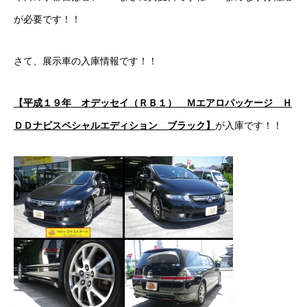
が必要です！！
ボディコーティング・艶出し・磨き
部品の取り付け
さて、展示車の入庫情報です！！
各種作業料金
【平成１９年 オデッセイ（ＲＢ１） Ｍエアロパッケージ Ｈ
おすすめ
ＤＤナビスペシャルエディション ブラック】
が入庫です！！
ボディコーティング・艶出し・磨き
部品の取り付け
オイル交換
独自の買取査定
ジャストオートのカーリース