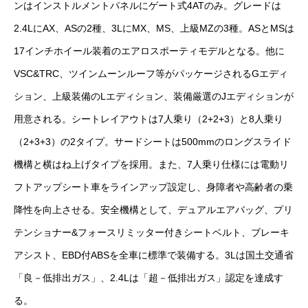
ンはインストルメントパネルにゲート式4ATのみ。グレードは
保険
2.4LにAX、ASの2種、3LにMX、MS、上級MZの3種。ASとMSは
お問い合わせ
プライバシーポリシー
17インチホイール装着のエアロスポーティモデルとなる。他に
VSC&TRC、ツインムーンルーフ等がパッケージされるGエディ
ション、上級装備のLエディション、装備厳選のJエディションが
用意される。シートレイアウトは7人乗り（2+2+3）と8人乗り
（2+3+3）の2タイプ。サードシートは500mmのロングスライド
機構と横はね上げタイプを採用。また、7人乗り仕様には電動リ
フトアップシート車をラインアップ設定し、身障者や高齢者の乗
降性を向上させる。安全機構として、デュアルエアバッグ、プリ
テンショナー&フォースリミッター付きシートベルト、ブレーキ
アシスト、EBD付ABSを全車に標準で装備する。3Lは国土交通省
「良－低排出ガス」、2.4Lは「超－低排出ガス」認定を達成す
る。