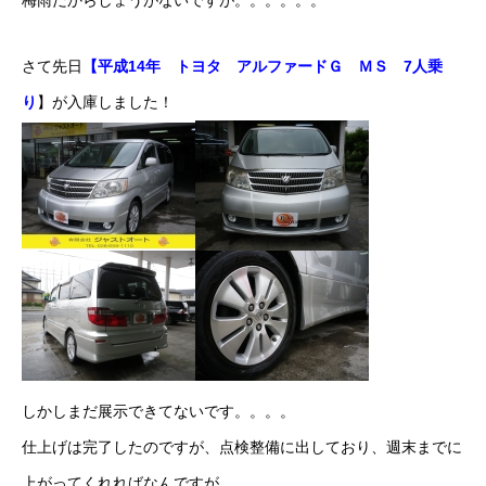
梅雨だからしょうがないですが。。。。。。
ボディコーティング・艶出し・磨き
さて先日
【平成14年 トヨタ アルファードＧ ＭＳ 7人乗
部品の取り付け
り
】が入庫しました！
各種作業料金
おすすめ
ボディコーティング・艶出し・磨き
部品の取り付け
オイル交換
独自の買取査定
しかしまだ展示できてないです。。。。
仕上げは完了したのですが、点検整備に出しており、週末までに
ジャストオートのカーリース
上がってくれればなんですが。