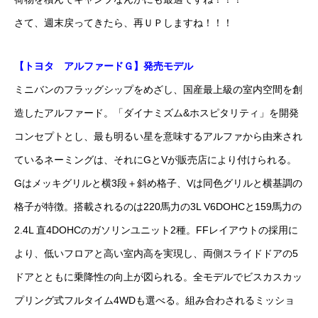
クロちゃんの独り言
さて、週末戻ってきたら、再ＵＰしますね！！！
入庫情報
【トヨタ アルファードＧ】発売モデル
ご納車
ミニバンのフラッグシップをめざし、国産最上級の室内空間を創
造したアルファード。「ダイナミズム&ホスピタリティ」を開発
ご成約
コンセプトとし、最も明るい星を意味するアルファから由来され
ているネーミングは、それにGとVが販売店により付けられる。
部品取付
Gはメッキグリルと横3段＋斜め格子、Vは同色グリルと横基調の
車磨き
格子が特徴。搭載されるのは220馬力の3L V6DOHCと159馬力の
2.4L 直4DOHCのガソリンユニット2種。FFレイアウトの採用に
車検
より、低いフロアと高い室内高を実現し、両側スライドドアの5
整備・修理
ドアとともに乗降性の向上が図られる。全モデルでビスカスカッ
プリング式フルタイム4WDも選べる。組み合わされるミッショ
各種手続