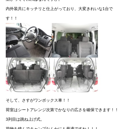
カーリースとは？
内外装共にキッチリと仕上がっており、大変きれいな1台で
す！！
よくある質問
オートローン
ジャストリース プラン例
保険ご相談
会社案内
ご挨拶
そして、さすがワンボックス車！！
会社概要
荷室はシートアレンジ次第でかなりの広さを確保できます！！
3列目は跳ね上げ式。
沿革
荷物を積んでキャンプなんかにも最適ですね！！！