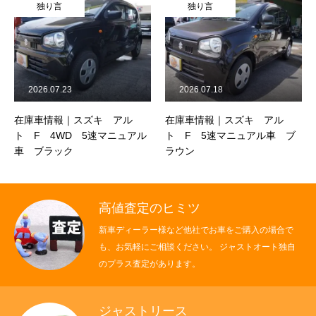
独り言
独り言
2026.07.23
2026.07.18
在庫車情報｜スズキ アル
在庫車情報｜スズキ アル
ト F 4WD 5速マニュアル
ト F 5速マニュアル車 ブ
車 ブラック
ラウン
高値査定のヒミツ
新車ディーラー様など他社でお車をご購入の場合で
も、お気軽にご相談ください。 ジャストオート独自
のプラス査定があります。
ジャストリース