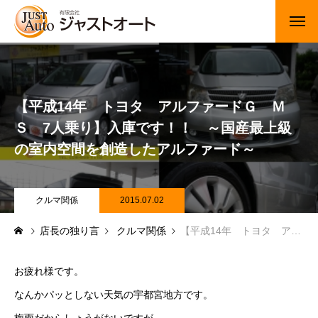
トップページ
新車
【平成14年 トヨタ アルファードＧ Ｍ
Ｓ 7人乗り】入庫です！！ ～国産最上級
中古車・未使用車
の室内空間を創造したアルファード～
JUジャナイト在庫情報
Gooネット在庫情報
クルマ関係
2015.07.02
店長の独り言
クルマ関係
【平成14年 トヨタ アルファードＧ ＭＳ 7人乗り】入庫です！！ ～国産最上級の室内空間を創造したアルファード～
カーセンサー在庫情報
車検・定期点検
お疲れ様です。
なんかパッとしない天気の宇都宮地方です。
整備・修理・板金・塗装