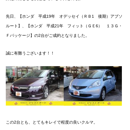
ボディコーティング・艶出し・磨き
先日、【ホンダ 平成19年 オデッセイ（ＲＢ1 後期）アブソ
部品の取り付け
ルート】、【ホンダ 平成21年 フィット（ＧＥ6） １３Ｇ・
Ｆパッケージ】の2台がご成約となりました。
各種作業料金
おすすめ
誠に有難うございます！！
ボディコーティング・艶出し・磨き
部品の取り付け
オイル交換
独自の買取査定
この2台とも、とてもキレイで程度の良いクルマ。
ジャストオートのカーリース