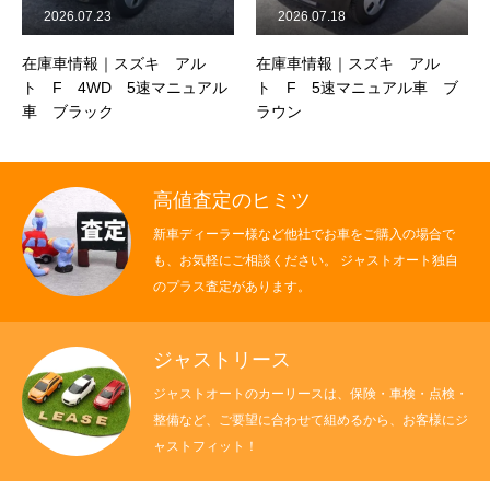
2026.07.23
2026.07.18
保険
在庫車情報｜スズキ アル
在庫車情報｜スズキ アル
お問い合わせ
プライバシーポリシー
ト F 4WD 5速マニュアル
ト F 5速マニュアル車 ブ
車 ブラック
ラウン
高値査定のヒミツ
新車ディーラー様など他社でお車をご購入の場合で
も、お気軽にご相談ください。 ジャストオート独自
のプラス査定があります。
ジャストリース
ジャストオートのカーリースは、保険・車検・点検・
整備など、ご要望に合わせて組めるから、お客様にジ
ャストフィット！