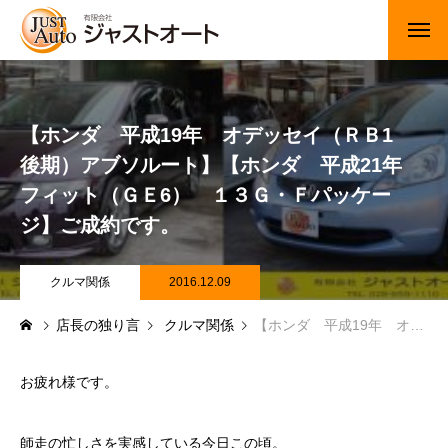
トップページ
【ホンダ 平成19年 オデッセイ（ＲＢ1
新車
後期）アブソルート】【ホンダ 平成21年
中古車・未使用車
フィット（ＧＥ6） １３Ｇ・Ｆパッケー
ジ】ご成約です。
JUジャナイト在庫情報
Gooネット在庫情報
クルマ関係
2016.12.09
店長の独り言
クルマ関係
【ホンダ 平成19年 オデッセイ（ＲＢ1 後期）アブソルート】【ホンダ 平成21年 フィット（ＧＥ6） １３Ｇ・Ｆパッケージ】ご成約です。
カーセンサー在庫情報
車検・定期点検
お疲れ様です。
整備・修理・板金・塗装
師走の忙しさを実感している今日この頃。