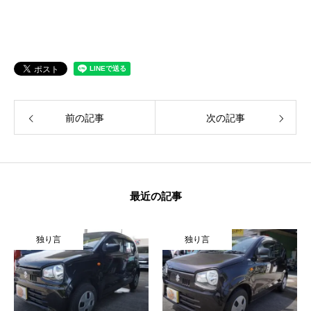
クロちゃんの独り言
入庫情報
ご納車
前の記事
次の記事
ご成約
部品取付
車磨き
最近の記事
車検
独り言
独り言
整備・修理
各種手続