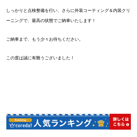
カーリースとは？
しっかりと点検整備を行い、さらに外装コーティング＆内装クリ
ーニングで、最高の状態でご納車いたします！
よくある質問
ご納車まで、もう少々お待ちください。
オートローン
ジャストリース プラン例
この度は誠に有難うございました！
保険ご相談
会社案内
ご挨拶
会社概要
沿革