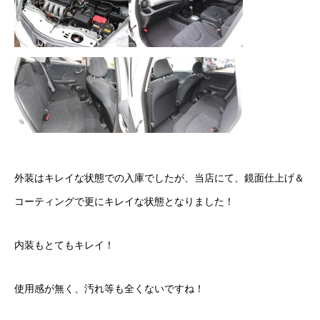
クロちゃんの独り言
入庫情報
ご納車
ご成約
部品取付
外装はキレイな状態での入庫でしたが、当店にて、鏡面仕上げ＆
車磨き
コーティングで更にキレイな状態となりました！
車検
内装もとてもキレイ！
整備・修理
使用感が無く、汚れ等も全くないですね！
各種手続