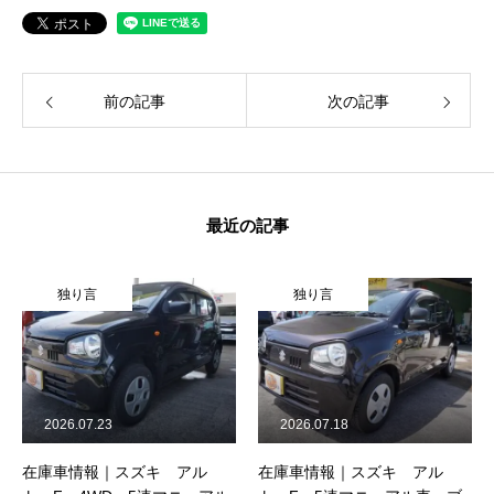
前の記事
次の記事
最近の記事
独り言
独り言
独
026.07.23
2026.07.18
2026
庫車情報｜スズキ アル
在庫車情報｜スズキ アル
在庫車