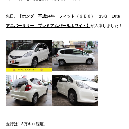
ボディコーティング・艶出し・磨き
先日、
【ホンダ 平成24年 フィット（ＧＥ６） 13Ｇ 10th
部品の取り付け
アニバーサリー プレミアムパールホワイト】
が入庫しました！
各種作業料金
おすすめ
ボディコーティング・艶出し・磨き
部品の取り付け
オイル交換
独自の買取査定
ジャストオートのカーリース
走行は1.8万キロ程度。