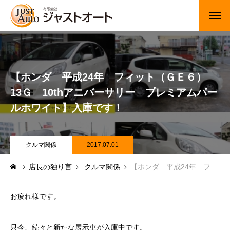
トップページ
新車
【ホンダ 平成24年 フィット（ＧＥ６）
13Ｇ 10thアニバーサリー プレミアムパー
中古車・未使用車
ルホワイト】入庫です！
JUジャナイト在庫情報
Gooネット在庫情報
クルマ関係
2017.07.01
店長の独り言
クルマ関係
【ホンダ 平成24年 フィット（ＧＥ６） 13Ｇ 10thアニバーサリー プレミアムパールホワイト】入庫です！
カーセンサー在庫情報
車検・定期点検
お疲れ様です。
整備・修理・板金・塗装
只今、続々と新たな展示車が入庫中です。