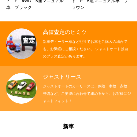
F 4WD 5速マニュアル
ト F 5速マニュアル車 ブ
イ K
 ブラック
ラウン
付き 4
高値査定のヒミツ
新車ディーラー様など他社でお車をご購入の場合で
も、お気軽にご相談ください。 ジャストオート独自
のプラス査定があります。
ジャストリース
ジャストオートのカーリースは、保険・車検・点検・
整備など、ご要望に合わせて組めるから、お客様にジ
ャストフィット！
新車