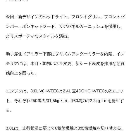
今回、新デザインのヘッドライト、フロントグリル、フロントバ
ンパー、ボンネットフード、リアパネルガーニッシュを採用し、
よりスポーティなスタイルを演出。
助手席側ドアミラー下部にプリズムアンダーミラーを内蔵、イン
テリアには、木目・加飾パネル変更、新シート表皮を採用など質
感向上を図った。
エンジンは、3.0L V6 i-VTECと2.4L 直4DOHC i-VTECの2ユニッ
ト、それぞれ250馬力/31.5kg・m、160馬力/22.2kg・mを発生す
る。
3.0Lは、走行状況に応じて6気筒燃焼と3気筒燃焼を切り替える、