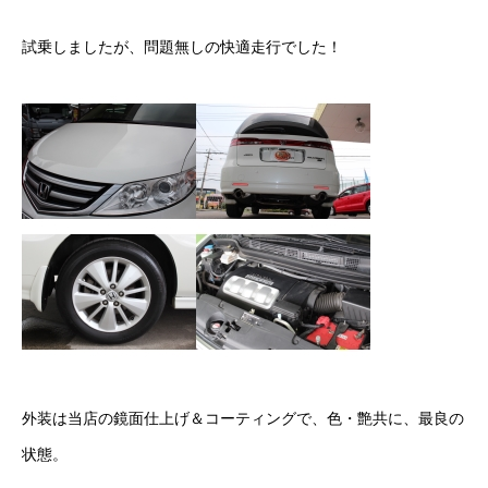
カーリースとは？
試乗しましたが、問題無しの快適走行でした！
よくある質問
オートローン
ジャストリース プラン例
保険ご相談
会社案内
ご挨拶
会社概要
外装は当店の鏡面仕上げ＆コーティングで、色・艶共に、最良の
状態。
沿革