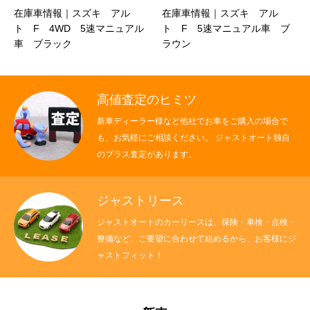
車情報｜スズキ アル
在庫車情報｜スズキ アル
在庫車情
 4WD 5速マニュアル
ト F 5速マニュアル車 ブ
イ KC
ブラック
ラウン
付き 4
高値査定のヒミツ
新車ディーラー様など他社でお車をご購入の場合で
も、お気軽にご相談ください。 ジャストオート独自
のプラス査定があります。
ジャストリース
ジャストオートのカーリースは、保険・車検・点検・
整備など、ご要望に合わせて組めるから、お客様にジ
ャストフィット！