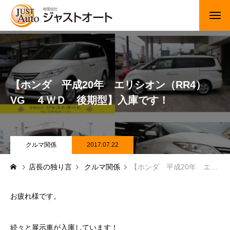
トップページ
新車
【ホンダ 平成20年 エリシオン（RR4）
中古車・未使用車
VG ４ＷＤ 後期型】入庫です！
JUジャナイト在庫情報
Gooネット在庫情報
クルマ関係
2017.07.22
店長の独り言
クルマ関係
【ホンダ 平成20年 エリシオン（RR4） VG ４ＷＤ 後期型】入庫です！
カーセンサー在庫情報
車検・定期点検
お疲れ様です。
整備・修理・板金・塗装
続々と展示車が入庫しています！