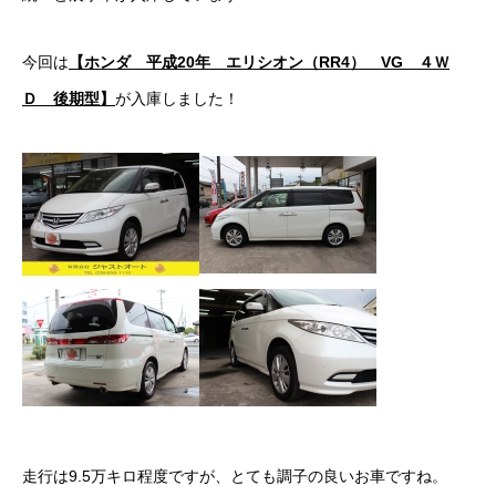
ボディコーティング・艶出し・磨き
今回は
【ホンダ 平成20年 エリシオン（RR4） VG ４Ｗ
部品の取り付け
Ｄ 後期型】
が入庫しました！
各種作業料金
おすすめ
ボディコーティング・艶出し・磨き
部品の取り付け
オイル交換
独自の買取査定
ジャストオートのカーリース
走行は9.5万キロ程度ですが、とても調子の良いお車ですね。