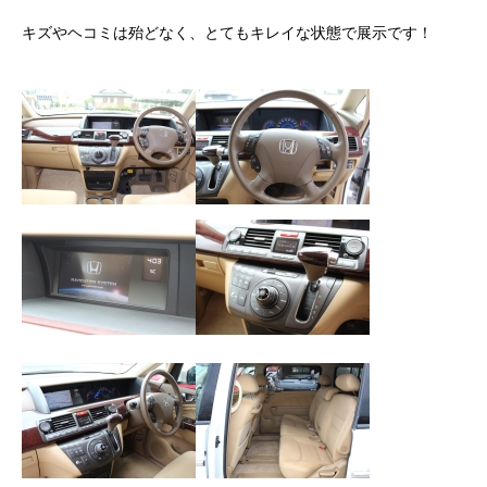
クロちゃんの独り言
キズやヘコミは殆どなく、とてもキレイな状態で展示です！
入庫情報
ご納車
ご成約
部品取付
車磨き
車検
整備・修理
各種手続