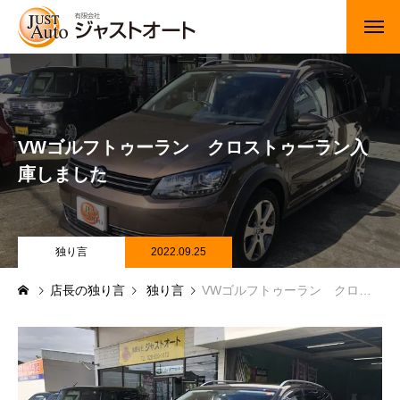
トップページ
新車
VWゴルフトゥーラン クロストゥーラン入
中古車・未使用車
庫しました
JUジャナイト在庫情報
Gooネット在庫情報
独り言
2022.09.25
店長の独り言
独り言
VWゴルフトゥーラン クロストゥーラン入庫しました
カーセンサー在庫情報
車検・定期点検
整備・修理・板金・塗装