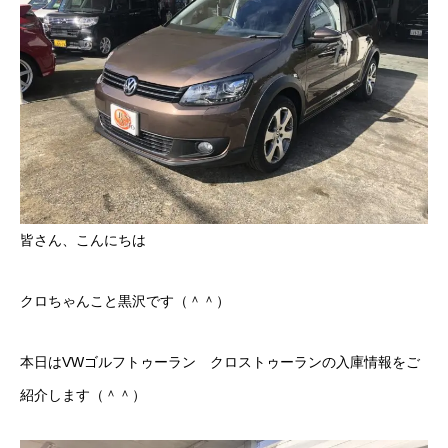
ボディコーティング・艶出し・磨き
部品の取り付け
各種作業料金
おすすめ
ボディコーティング・艶出し・磨き
皆さん、こんにちは
部品の取り付け
クロちゃんこと黒沢です（＾＾）
オイル交換
本日はVWゴルフトゥーラン クロストゥーランの入庫情報をご
独自の買取査定
紹介します（＾＾）
ジャストオートのカーリース