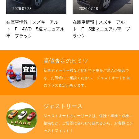
2026.07.23
2026.07.18
在庫車情報｜スズキ アル
在庫車情報｜スズキ アル
ト F 4WD 5速マニュアル
ト F 5速マニュアル車 ブ
車 ブラック
ラウン
高値査定のヒミツ
新車ディーラー様など他社でお車をご購入の場合で
も、お気軽にご相談ください。 ジャストオート独自
のプラス査定があります。
ジャストリース
ジャストオートのカーリースは、保険・車検・点検・
整備など、ご要望に合わせて組めるから、お客様にジ
ャストフィット！