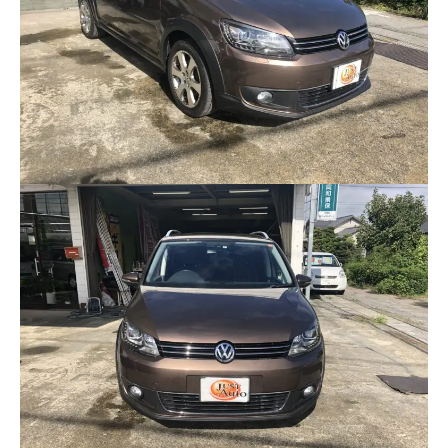
クロちゃんの独り言
入庫情報
ご納車
ご成約
部品取付
車磨き
車検
整備・修理
各種手続