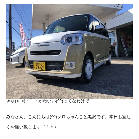
ボディコーティング・艶出し・磨き
部品の取り付け
各種作業料金
おすすめ
ボディコーティング・艶出し・磨き
部品の取り付け
きゃ(>_<)・・・かわいい(^^)ってなわけで
オイル交換
みなさん、こんにちは(^^)クロちゃんこと黒沢です。本日も宜し
独自の買取査定
くお願い致します（＾＾）
ジャストオートのカーリース