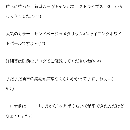
待ちに待った 新型ムーヴキャンバス ストライプス G が入
カーリースとは？
ってきましたよ(^^)
よくある質問
人気のカラー サンドベージュメタリック×シャイニングホワイ
オートローン
トパールですよ～(^^)
ジャストリース プラン例
詳細等は以前のブログでご確認してくださいね(>_<)
保険ご相談
まだまだ新車の納期が異常なくらいかかってますよねぇ～( ；
会社案内
∀；)
ご挨拶
コロナ前は・・・1ヶ月から1ヶ月半くらいで納車できたんだけど
会社概要
なぁ～( ；∀；)
沿革