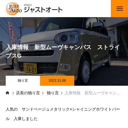
トップページ
新車
入庫情報 新型ムーヴキャンバス ストライ
中古車・未使用車
プスG
JUジャナイト在庫情報
Gooネット在庫情報
独り言
2022.11.08
店長の独り言
独り言
入庫情報 新型ムーヴキャンバス ストライプスG
カーセンサー在庫情報
車検・定期点検
人気の サンドベージュメタリック×シャイニングホワイトパー
ル 入庫しました
整備・修理・板金・塗装