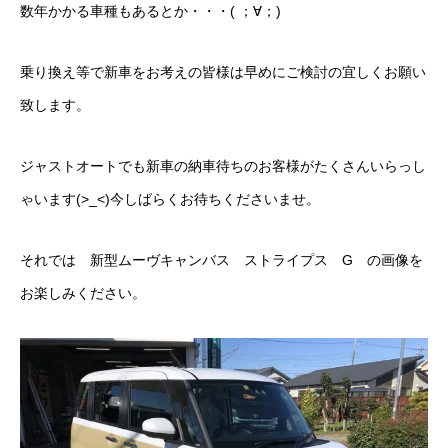
数年かかる車種もあるとか・・・( ；∀；)
クロちゃんの独り言
乗り換え等で新車をお考えの皆様は早めにご検討の宜しくお願い
入庫情報
致します。
ご納車
ジャストオートでも新車の納車待ちのお客様がたくさんいらっし
ご成約
ゃいます(>_<)今しばらくお待ちくださいませ。
部品取付
それでは 新型ムーヴキャンバス ストライプス G の画像を
車磨き
お楽しみください。
車検
整備・修理
各種手続