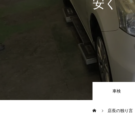
安く
JUジャナイト在庫情報
Gooネット
車検・定期点検
整備・修理・板金・塗装
車検
ボディコーティング・艶出し・
店長の独り言
部品の取り付け