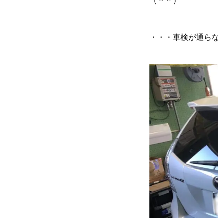
（＾＾）
会社案内
・・・車検が通ら
ご挨拶
会社概要
クロちゃんの独り言
入庫情報
ご納車
車磨き
車検