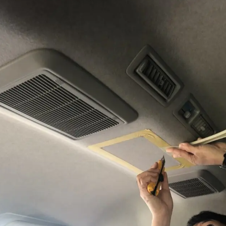
沿革
ご成約
整備・修理