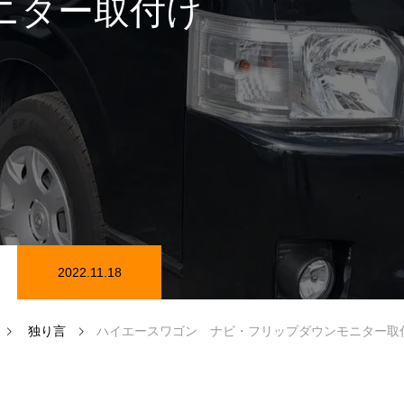
ニター取付け
在庫情報
カーセンサー在庫情報
2022.11.18
磨き
独り言
ハイエースワゴン ナビ・フリップダウンモニター取