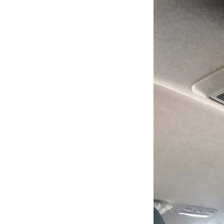
会社案内
ご挨拶
会社概要
クロちゃんの独り言
入庫情報
ご納車
車磨き
車検