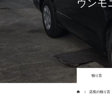
ウンモ
JUジャナイト在庫情報
Gooネット
車検・定期点検
整備・修理・板金・塗装
独り言
ボディコーティング・艶出し・
店長の独り言
部品の取り付け