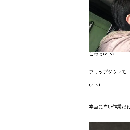
こわっ(>_<)
フリップダウンモ
(>_<)
本当に怖い作業だわ(-