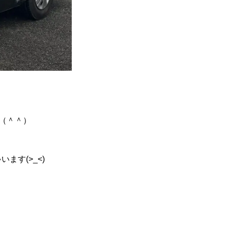
す（＾＾）
す(>_<)