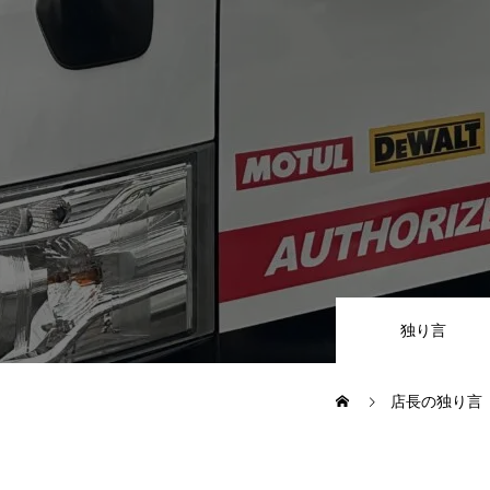
JUジャナイト在庫情報
Gooネット
車検・定期点検
整備・修理・板金・塗装
独り言
ボディコーティング・艶出し・
店長の独り言
部品の取り付け