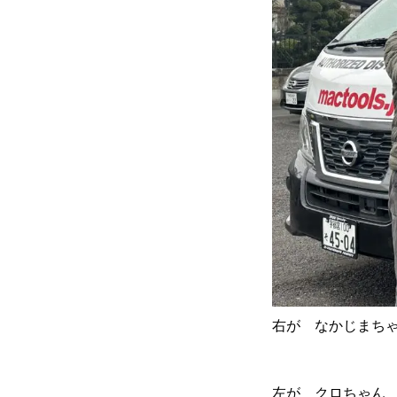
右が なかじまち
左が クロちゃん