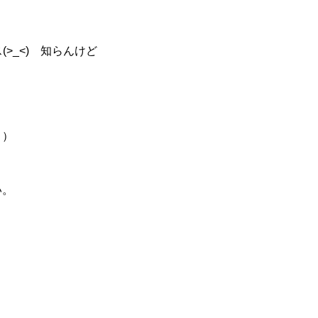
>_<) 知らんけど
＾）
い。