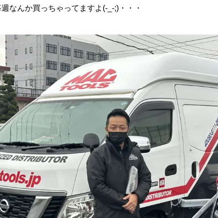
なんか買っちゃってますよ(-_-;)・・・
沿革
ご成約
整備・修理