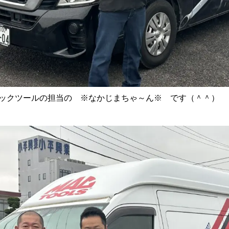
 マックツールの担当の ※なかじまちゃ～ん※ です（＾＾）