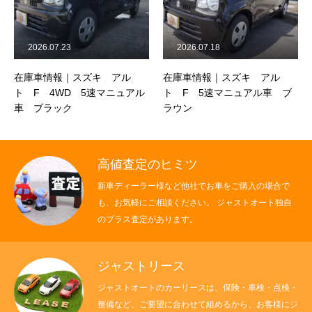
保険
お問い合わせ
プライバシーポリシー
2026.07.23
2026.07.18
在庫車情報｜スズキ アル
在庫車情報｜スズキ アル
ト F 4WD 5速マニュアル
ト F 5速マニュアル車 ブ
車 ブラック
ラウン
高値査定のヒミツ
新車ディーラー様など他社でお車をご購入の場合で
も、お気軽にご相談ください。 ジャストオート独自
のプラス査定があります。
ジャストリース
ジャストオートのカーリースは、保険・車検・点検・
整備など、ご要望に合わせて組めるから、お客様にジ