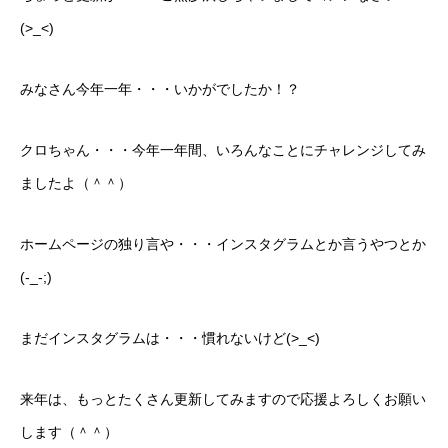
(>_<)
ボディコーティング・艶出し・磨き
部品の取り付け
みなさん今年一年・・・いかがでしたか！？
各種作業料金
クロちゃん・・・今年一年間、いろんなことにチャレンジしてみ
おすすめ
ましたよ（＾＾）
ボディコーティング・艶出し・磨き
ホームページの独り言や・・・インスタグラムとか言うやつとか
(-_-;)
部品の取り付け
オイル交換
まだインスタグラムは・・・慣れないけど(>_<)
独自の買取査定
来年は、もっとたくさん更新してみますので応援よろしくお願い
ジャストオートのカーリース
します（＾＾）