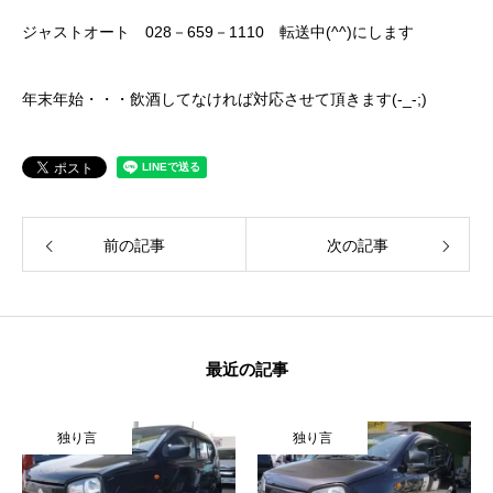
クロちゃんの独り言
ジャストオート 028－659－1110 転送中(^^)にします
入庫情報
年末年始・・・飲酒してなければ対応させて頂きます(-_-;)
ご納車
ご成約
前の記事
次の記事
部品取付
車磨き
車検
最近の記事
整備・修理
独り言
独り言
各種手続