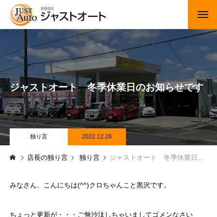
トップページ
新車
ジャストオート 冬季休業日のお知らせです
中古車・未使用車
JUジャナイト在庫情報
Gooネット在庫情報
独り言
2022.12.26
店長の独り言
独り言
ジャストオート 冬季休業日のお知らせです
カーセンサー在庫情報
車検・定期点検
みなさん、こんにちは(^^)クロちゃんこと黒沢です。
整備・修理・板金・塗装
ちょっと更新が・・・ご無沙汰しちゃいましてゴメンなさい