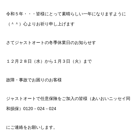
カーリースとは？
令和５年・・・皆様にとって素晴らしい一年になりますように
（＾＾）心よりお祈り申し上げます
よくある質問
オートローン
さてジャストオートの冬季休業日のお知らせす
ジャストリース プラン例
１２月２８日（水）から１月３日（火）まで
保険ご相談
故障・事故でお困りのお客様
会社案内
ジャストオートで任意保険をご加入の皆様（あいおいニッセイ同
ご挨拶
和損保）0120－024－024
会社概要
にご連絡をお願いします。
沿革