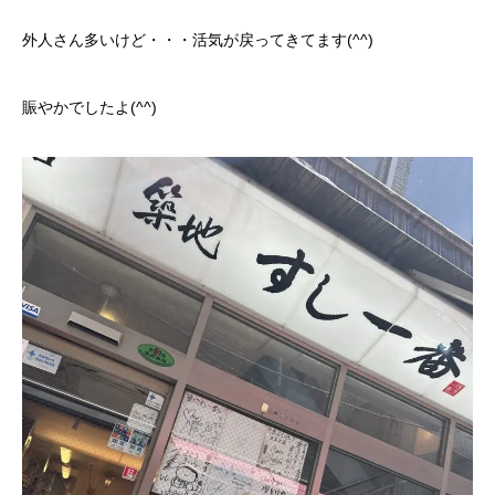
カーリースとは？
外人さん多いけど・・・活気が戻ってきてます(^^)
よくある質問
賑やかでしたよ(^^)
オートローン
ジャストリース プラン例
保険ご相談
会社案内
ご挨拶
会社概要
沿革