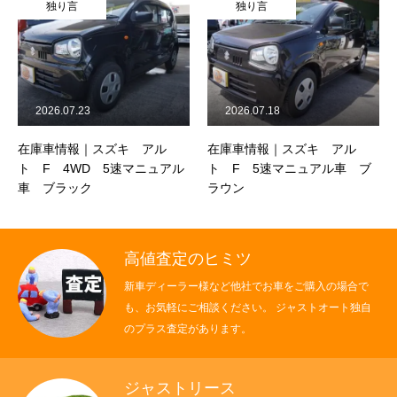
独り言
独り言
2026.07.23
2026.07.18
在庫車情報｜スズキ アル
在庫車情報｜スズキ アル
ト F 4WD 5速マニュアル
ト F 5速マニュアル車 ブ
車 ブラック
ラウン
高値査定のヒミツ
新車ディーラー様など他社でお車をご購入の場合で
も、お気軽にご相談ください。 ジャストオート独自
のプラス査定があります。
ジャストリース