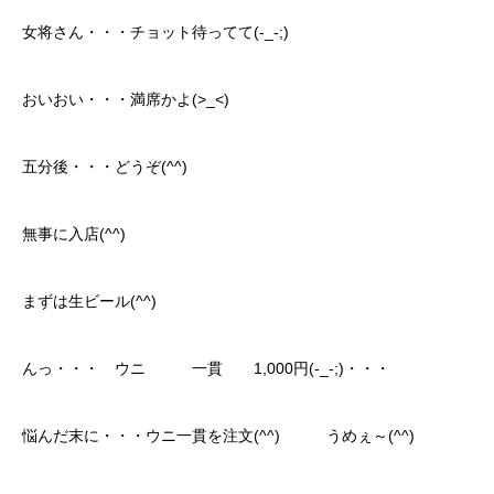
女将さん・・・チョット待ってて(-_-;)
おいおい・・・満席かよ(>_<)
五分後・・・どうぞ(^^)
無事に入店(^^)
まずは生ビール(^^)
んっ・・・ ウニ 一貫 1,000円(-_-;)・・・
悩んだ末に・・・ウニ一貫を注文(^^) うめぇ～(^^)