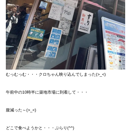
クロちゃんの独り言
入庫情報
ご納車
ご成約
部品取付
むっむっむ・・・クロちゃん映り込んでしまった(>_<)
車磨き
午前中の10時半に築地市場に到着して・・・
車検
腹減った～(>_<)
整備・修理
各種手続
どこで食べようかと・・・ぶらり(^^)