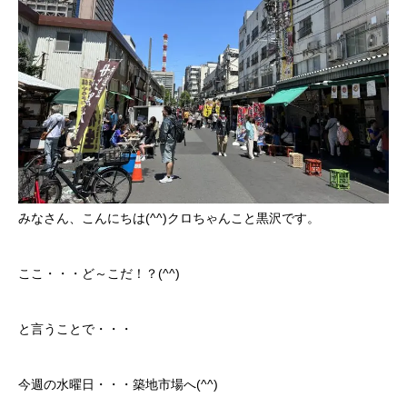
ボディコーティング・艶出し・磨き
部品の取り付け
各種作業料金
おすすめ
ボディコーティング・艶出し・磨き
みなさん、こんにちは(^^)クロちゃんこと黒沢です。
部品の取り付け
ここ・・・ど～こだ！？(^^)
オイル交換
と言うことで・・・
独自の買取査定
今週の水曜日・・・築地市場へ(^^)
ジャストオートのカーリース