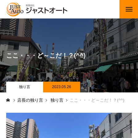
トップページ
新車
ここ・・・ど～こだ！？(^^)
中古車・未使用車
JUジャナイト在庫情報
Gooネット在庫情報
独り言
2023.05.26
店長の独り言
独り言
ここ・・・ど～こだ！？(^^)
カーセンサー在庫情報
車検・定期点検
整備・修理・板金・塗装