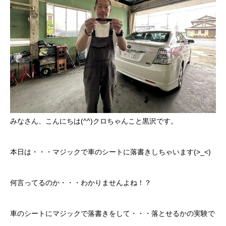
ボディコーティング・艶出し・磨き
部品の取り付け
各種作業料金
おすすめ
ボディコーティング・艶出し・磨き
みなさん、こんにちは(^^)クロちゃんこと黒沢です。
部品の取り付け
本日は・・・マジックで車のシートに落書きしちゃいます(>_<)
オイル交換
何言ってるのか・・・わかりませんよね！？
独自の買取査定
車のシートにマジックで落書きをして・・・落とせるかの実験で
ジャストオートのカーリース