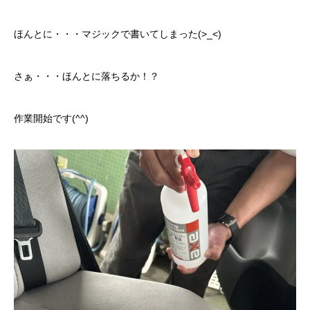
クロちゃんの独り言
ほんとに・・・マジックで書いてしまった(>_<)
入庫情報
さぁ・・・ほんとに落ちるか！？
ご納車
作業開始です(^^)
ご成約
部品取付
車磨き
車検
整備・修理
各種手続