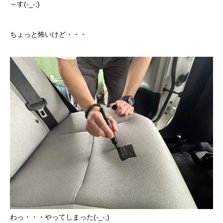
～す(-_-;)
カーリースとは？
ちょっと怖いけど・・・
よくある質問
オートローン
ジャストリース プラン例
保険ご相談
会社案内
ご挨拶
会社概要
沿革
わっ・・・やってしまった(-_-;)