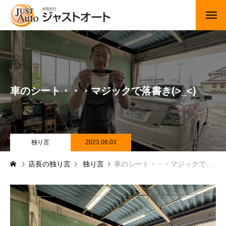
トップページ
新車
車のシート・・・マジックで落書き(>_<)
中古車・未使用車
JUジャナイト在庫情報
Gooネット在庫情報
独り言
2023.06.03
店長の独り言
独り言
車のシート・・・マジックで落書き(>_<)
カーセンサー在庫情報
車検・定期点検
整備・修理・板金・塗装