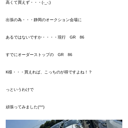
高くて買えず・・・(-_-;)
カーリースとは？
出張の為・・・静岡のオークション会場に
よくある質問
オートローン
あるではないですか・・・・現行 GR 86
ジャストリース プラン例
すでにオーダーストップの GR 86
保険ご相談
K様・・・買えれば、こっちのが得ですよね！？
会社案内
っというわけで
ご挨拶
頑張ってみました(^^)
会社概要
沿革