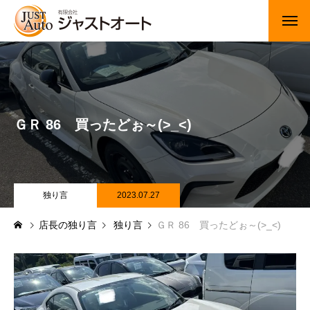
トップページ
新車
ＧＲ 86 買ったどぉ～(>_<)
中古車・未使用車
JUジャナイト在庫情報
Gooネット在庫情報
独り言
2023.07.27
店長の独り言
独り言
ＧＲ 86 買ったどぉ～(>_<)
カーセンサー在庫情報
車検・定期点検
整備・修理・板金・塗装