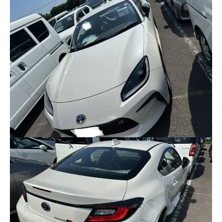
クロちゃんの独り言
入庫情報
ご納車
ご成約
部品取付
車磨き
車検
整備・修理
各種手続