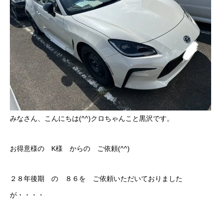
ボディコーティング・艶出し・磨き
部品の取り付け
各種作業料金
おすすめ
ボディコーティング・艶出し・磨き
みなさん、こんにちは(^^)クロちゃんこと黒沢です。
部品の取り付け
お得意様の K様 からの ご依頼(^^)
オイル交換
２８年後期 の ８６を ご依頼いただいておりました
独自の買取査定
が・・・・
ジャストオートのカーリース