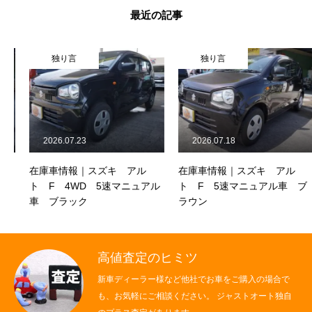
最近の記事
独り言
独り言
2026.07.23
2026.07.18
在庫車情報｜スズキ アル
在庫車情報｜スズキ アル
ト F 4WD 5速マニュアル
ト F 5速マニュアル車 ブ
車 ブラック
ラウン
高値査定のヒミツ
新車ディーラー様など他社でお車をご購入の場合で
も、お気軽にご相談ください。 ジャストオート独自