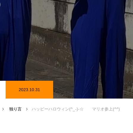
)
在庫情報
カーセンサー在庫情報
2023.10.31
磨き
独り言
ハッピーハロウィン(^_-)-☆ マリオ参上(^^)