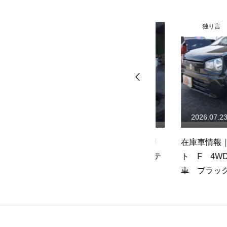
独り言
独り言
2026.07.31
2026.07.23
ラ
在庫車情報｜スズキ キャリ
在庫車情報｜スズ
イ KC エアコン・パワステ
ト F 4WD 5
付き 4WD AT車
車 ブラック