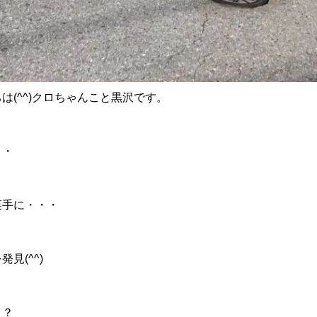
沿革
は(^^)クロちゃんこと黒沢です。
・・
裏手に・・・
ご成約
見(^^)
整備・修理
！？