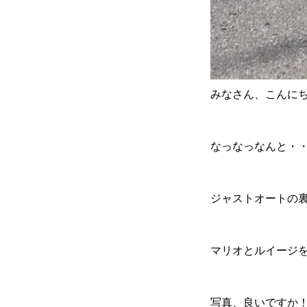
会社案内
ご挨拶
会社概要
みなさん、こんにち
なっなっなんと・
クロちゃんの独り言
ジャストオートの
入庫情報
ご納車
マリオとルイージを発
車磨き
車検
写真、良いですか