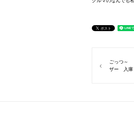
クルマのなんでも
ごっつ～ 
ザー 入庫し