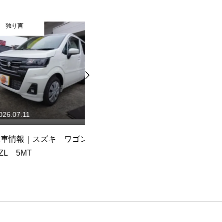
独り言
11
2026.07.03
｜スズキ ワゴン
在庫車情報｜トヨタ bB
在
MT
S Wバージョン
ー