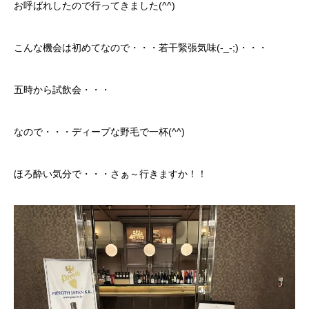
お呼ばれしたので行ってきました(^^)
カーリースとは？
こんな機会は初めてなので・・・若干緊張気味(-_-;)・・・
よくある質問
オートローン
五時から試飲会・・・
ジャストリース プラン例
なので・・・ディープな野毛で一杯(^^)
保険ご相談
ほろ酔い気分で・・・さぁ～行きますか！！
会社案内
ご挨拶
会社概要
沿革