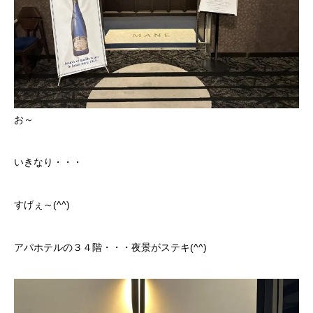
クロちゃんの独り言
入庫情報
ご納車
お～
ご成約
部品取付
いきなり・・・
車磨き
すげぇ～(^^)
車検
アパホテルの３４階・・・夜景がステキ(^^)
整備・修理
各種手続