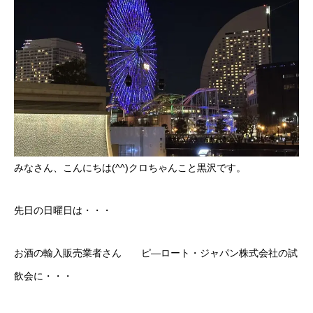
ボディコーティング・艶出し・磨き
部品の取り付け
各種作業料金
おすすめ
ボディコーティング・艶出し・磨き
みなさん、こんにちは(^^)クロちゃんこと黒沢です。
部品の取り付け
先日の日曜日は・・・
オイル交換
お酒の輸入販売業者さん ピ―ロート・ジャパン株式会社の試
独自の買取査定
飲会に・・・
ジャストオートのカーリース