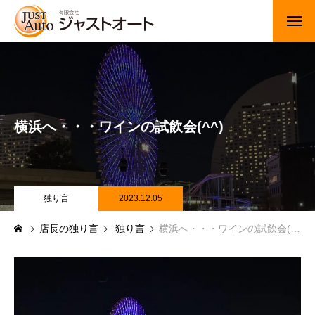
トップページ
新車
横浜へ・・・ワインの試飲会(^^)
中古車・未使用車
JUジャナイト在庫情報
Gooネット在庫情報
独り言
2023.12.05
店長の独り言
独り言
横浜へ・・・ワインの試飲会(^^)
カーセンサー在庫情報
車検・定期点検
整備・修理・板金・塗装