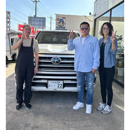
ボディコーティング・艶出し・磨き
部品の取り付け
各種作業料金
おすすめ
ボディコーティング・艶出し・磨き
部品の取り付け
オイル交換
独自の買取査定
ジャストオートのカーリース