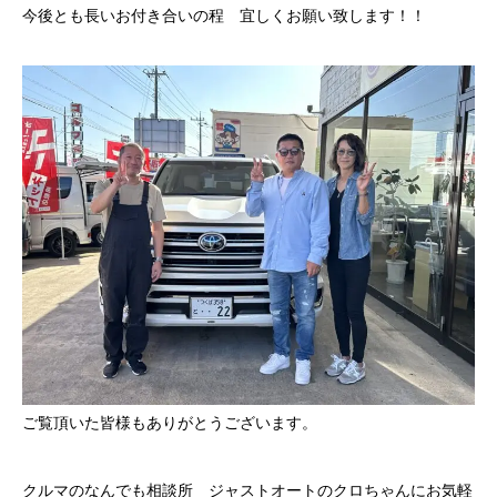
今後とも長いお付き合いの程 宜しくお願い致します！！
クロちゃんの独り言
入庫情報
ご納車
ご成約
部品取付
車磨き
車検
整備・修理
ご覧頂いた皆様もありがとうございます。
各種手続
クルマのなんでも相談所 ジャストオートのクロちゃんにお気軽