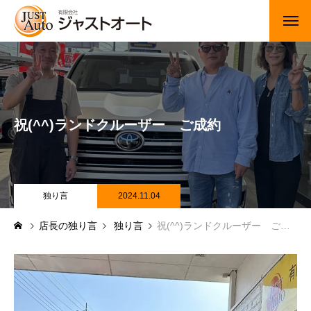
トップページ
新車
祝(^^)ランドクルーザー ご成約
中古車・未使用車
JUジャナイト在庫情報
Gooネット在庫情報
独り言
2024.11.04
店長の独り言
独り言
祝(^^)ランドクルーザー ご成約
カーセンサー在庫情報
車検・定期点検
整備・修理・板金・塗装