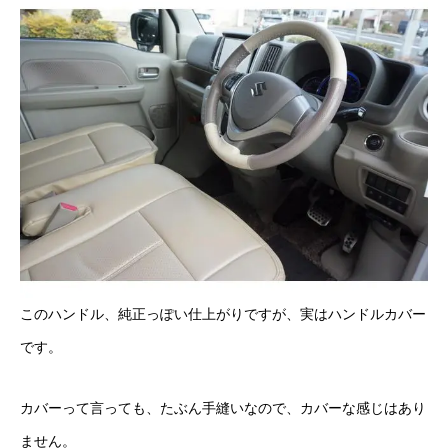
カーリースとは？
よくある質問
オートローン
ジャストリース プラン例
保険ご相談
会社案内
このハンドル、純正っぽい仕上がりですが、実はハンドルカバー
ご挨拶
です。
会社概要
カバーって言っても、たぶん手縫いなので、カバーな感じはあり
沿革
ません。