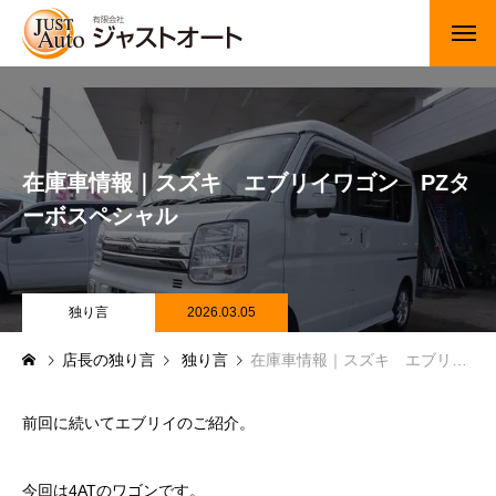
トップページ
新車
在庫車情報｜スズキ エブリイワゴン PZタ
中古車・未使用車
ーボスペシャル
JUジャナイト在庫情報
Gooネット在庫情報
独り言
2026.03.05
店長の独り言
独り言
在庫車情報｜スズキ エブリイワゴン PZターボスペシャル
カーセンサー在庫情報
車検・定期点検
前回に続いてエブリイのご紹介。
整備・修理・板金・塗装
今回は4ATのワゴンです。