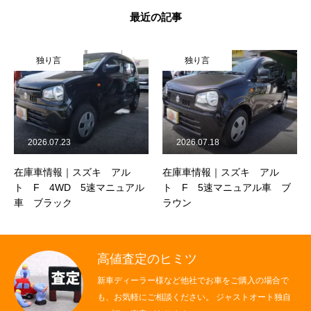
最近の記事
独り言
独り言
2026.07.23
2026.07.18
在庫車情報｜スズキ アル
在庫車情報｜スズキ アル
ト F 4WD 5速マニュアル
ト F 5速マニュアル車 ブ
車 ブラック
ラウン
高値査定のヒミツ
新車ディーラー様など他社でお車をご購入の場合で
も、お気軽にご相談ください。 ジャストオート独自