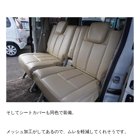
クロちゃんの独り言
入庫情報
ご納車
ご成約
部品取付
車磨き
車検
そしてシートカバーも同色で装備。
整備・修理
メッシュ加工がしてあるので、ムレを軽減してくれそうです。
各種手続