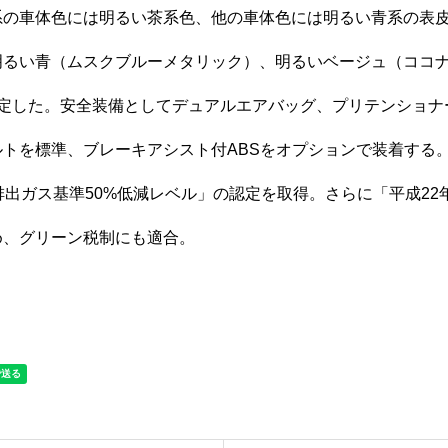
系の車体色には明るい茶系色、他の車体色には明るい青系の表
明るい青（ムスクブルーメタリック）、明るいベージュ（ココ
設定した。安全装備としてデュアルエアバッグ、プリテンショナ
トを標準、ブレーキアシスト付ABSをオプションで装着する。
排出ガス基準50%低減レベル」の認定を取得。さらに「平成22
め、グリーン税制にも適合。