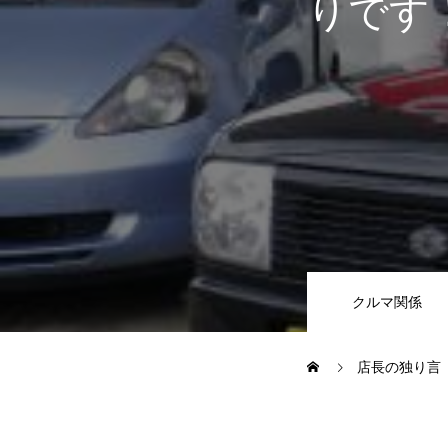
りです
JUジャナイト在庫情報
Gooネット
車検・定期点検
整備・修理・板金・塗装
クルマ関係
ボディコーティング・艶出し・
店長の独り言
部品の取り付け