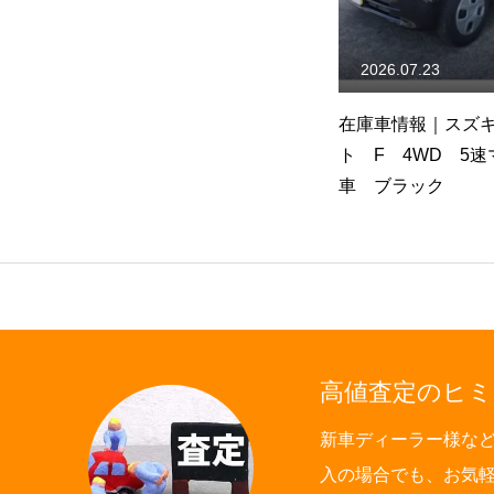
2026.07.31
2026.07.23
ラ
在庫車情報｜スズキ キャリ
在庫車情報｜スズ
イ KC エアコン・パワステ
ト F 4WD 5
付き 4WD AT車
車 ブラック
高値査定のヒミ
新車ディーラー様な
入の場合でも、お気