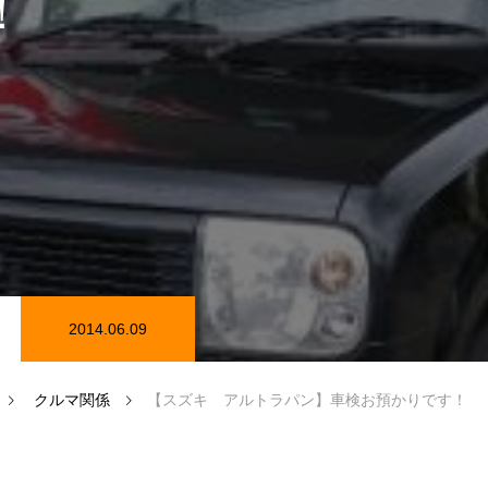
！
在庫情報
カーセンサー在庫情報
2014.06.09
磨き
クルマ関係
【スズキ アルトラパン】車検お預かりです！