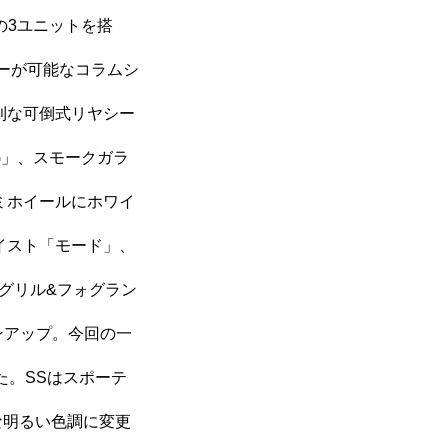
の3ユニットを搭
ーが可能なコラムシ
利な可倒式リヤシー
G」、スモークガラ
ミホイールにホワイ
イスト「モード」、
グリル&フォグラン
ンアップ。今回の一
部品取付
た。SSはスポーテ
各種手続
な明るい色調に変更