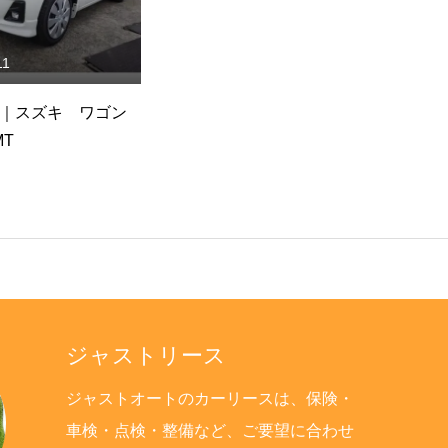
11
2026.07.03
｜スズキ ワゴン
在庫車情報｜トヨタ bB
在
MT
S Wバージョン
ー
ジャストリース
ジャストオートのカーリースは、保険・
車検・点検・整備など、ご要望に合わせ