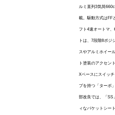
会社案内
ルミ直列3気筒66
載。駆動方式はFF
フト4速オートマ、
ご挨拶
会社概要
トは、7段階8ポジ
スやアルミホイー
クロちゃんの独り言
ト塗装のアクセン
Xベースにスイッ
プを持つ「ターボ」
入庫情報
ご納車
部改良では、「SS
車磨き
車検
ィなバケットシー