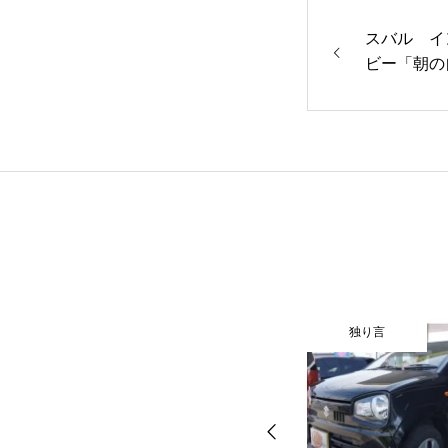
スバル イ
ビー「朝の
独り言
独り言