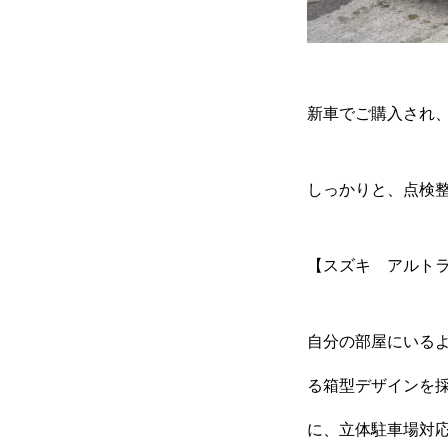
カーリースとは？
よくある質問
新車でご購入され
オートローン
しっかりと、点検
【スズキ アルト
ジャストリース プラン例
自分の部屋にいる
保険ご相談
る箱型デザインを
に、立体駐車場対応