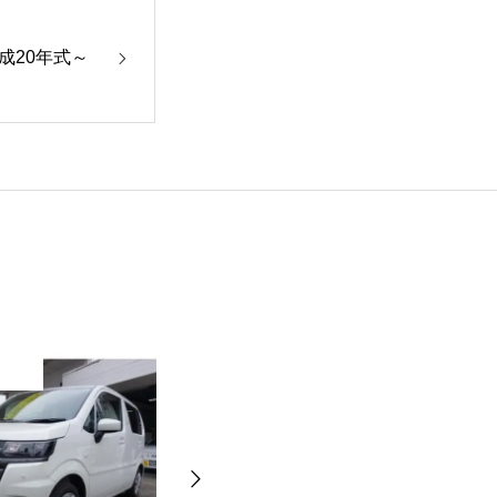
成20年式～
独り言