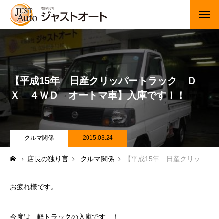
トップページ
新車
【平成15年 日産クリッパートラック Ｄ
中古車・未使用車
Ｘ ４ＷＤ オートマ車】入庫です！！
JUジャナイト在庫情報
Gooネット在庫情報
クルマ関係
2015.03.24
店長の独り言
クルマ関係
【平成15年 日産クリッパートラック ＤＸ ４ＷＤ オートマ車】入庫です！！
カーセンサー在庫情報
車検・定期点検
お疲れ様です。
整備・修理・板金・塗装
今度は、軽トラックの入庫です！！