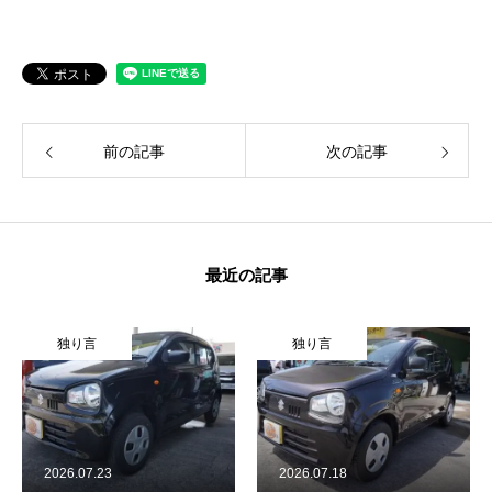
カーリースとは？
よくある質問
オートローン
前の記事
次の記事
ジャストリース プラン例
保険ご相談
最近の記事
会社案内
独り言
独り言
ご挨拶
会社概要
沿革
2026.07.23
2026.07.18