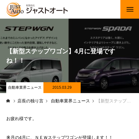
トップページ
新車
【新型ステップワゴン】4月に登場です
中古車・未使用車
ね！！
JUジャナイト在庫情報
Gooネット在庫情報
自動車業界ニュース
2015.03.29
店長の独り言
自動車業界ニュース
【新型ステップワゴン】4月に登場ですね！！
カーセンサー在庫情報
車検・定期点検
お疲れ様です。
整備・修理・板金・塗装
来月の4月に、ＮＥＷステップワゴンが登場します！！