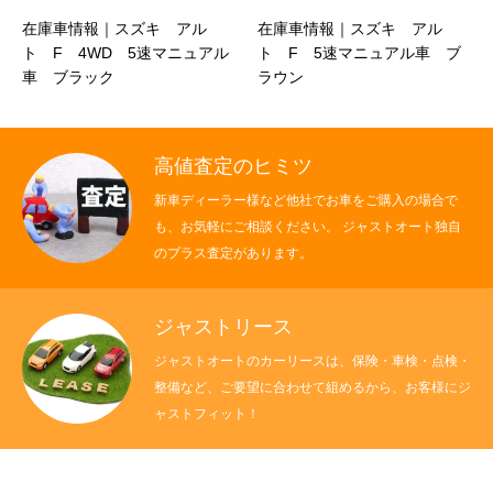
在庫車情報｜スズキ アル
在庫車情報｜スズキ アル
クロちゃんの独り言
ト F 4WD 5速マニュアル
ト F 5速マニュアル車 ブ
車 ブラック
ラウン
入庫情報
ご納車
高値査定のヒミツ
ご成約
新車ディーラー様など他社でお車をご購入の場合で
も、お気軽にご相談ください。 ジャストオート独自
部品取付
のプラス査定があります。
車磨き
ジャストリース
車検
ジャストオートのカーリースは、保険・車検・点検・
整備など、ご要望に合わせて組めるから、お客様にジ
整備・修理
ャストフィット！
各種手続