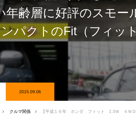
い年齢層に好評のスモー
在庫情報
カーセンサー在庫情報
コンパクトのFit（フィッ
2015.09.06
磨き
クルマ関係
【平成１６年 ホンダ フィット 1.3Ｗ ４ＷＤ】入庫です！！ ～優れたパッケージング、低燃費及び先進スタイルで幅広い年齢層に好評