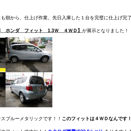
日も朝から、仕上げ作業。先日入庫した１台を完璧に仕上げ完
 ホンダ フィット 1.3Ｗ ４ＷＤ】
が展示となりました！
ィング・艶出し・磨き
部品の取り付け
ウスブルーメタリックです！！
このフィットは４ＷＤなんです