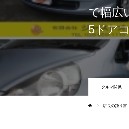
で幅広
JUジャナイト在庫情報
Gooネット
5ドア
車検・定期点検
整備・修理・板金・塗装
クルマ関係
ボディコーティング・艶出し・
店長の独り言
部品の取り付け