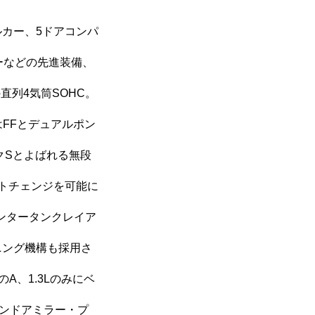
カー、5ドアコンパ
ーなどの先進装備、
直列4気筒SOHC。
式はFFとデュアルポン
クSとよばれる無段
フトチェンジを可能に
ンタータンクレイア
ニング機構も採用さ
、1.3Lのみにベ
ンドアミラー・プ