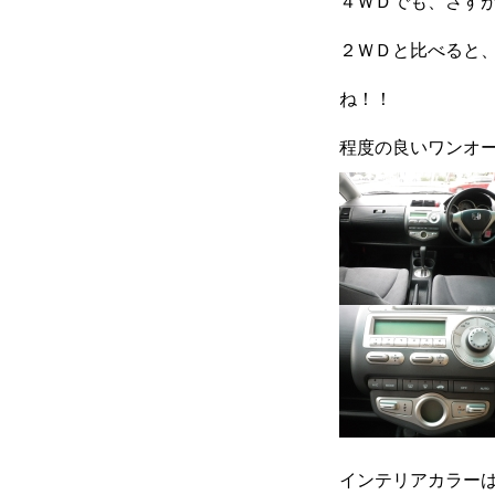
４ＷＤでも、さす
２ＷＤと比べると、
カーリースとは？
よくある質問
ね！！
程度の良いワンオ
オートローン
ジャストリース プラン例
保険ご相談
インテリアカラー