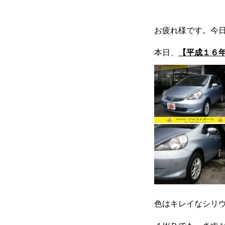
お疲れ様です。今
各種作業料金
本日、
【平成１６年
おすすめ
ボディコーテ
独自の買取査定
ジャストオートのカーリース
色はキレイなシリ