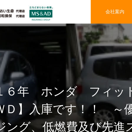
会社案内
１６年 ホンダ フィット
ＷＤ】入庫です！！ ～
ジング、低燃費及び先進