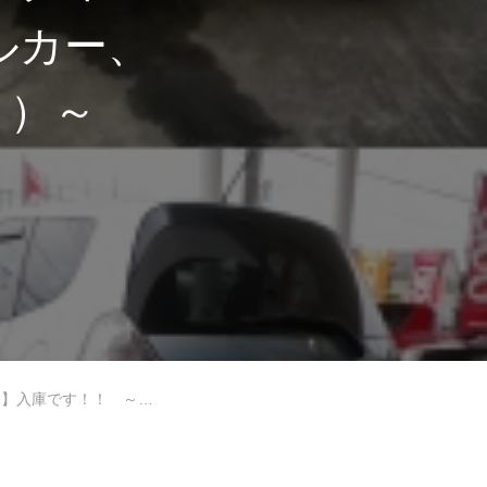
ルカー、
ト）～
のスモールカー、5ドアコンパクトのFit（フィット）～