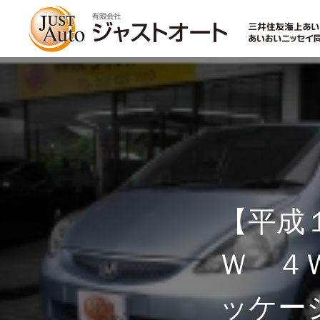
トップページ
新車
【平成
Ｗ ４
中古車・未使用車
ッケー