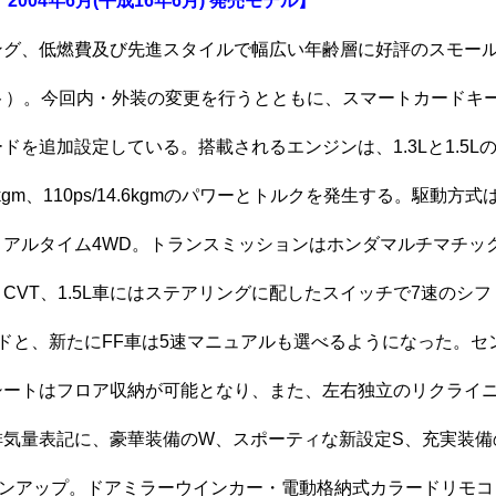
2004年6月(平成16年6月) 発売モデル】
ング、低燃費及び先進スタイルで幅広い年齢層に好評のスモール
ット）。今回内・外装の変更を行うとともに、スマートカードキ
ドを追加設定している。搭載されるエンジンは、1.3Lと1.5Lの
.1kgm、110ps/14.6kgmのパワーとトルクを発生する。駆動方
アルタイム4WD。トランスミッションはホンダマルチマチッ
CVT、1.5L車にはステアリングに配したスイッチで7速のシ
ドと、新たにFF車は5速マニュアルも選べるようになった。セ
シートはフロア収納が可能となり、また、左右独立のリクライ
気量表記に、豪華装備のW、スポーティな新設定S、充実装備のA
インアップ。ドアミラーウインカー・電動格納式カラードリモコ