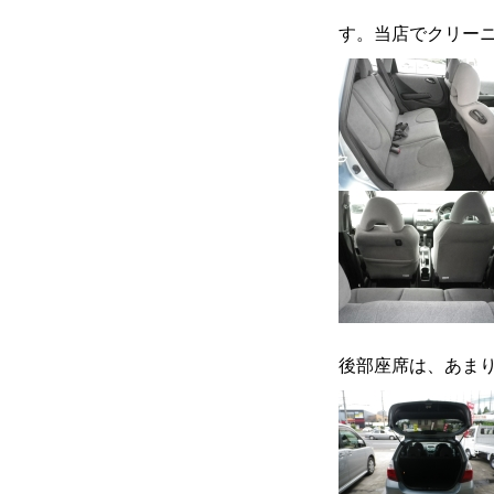
会社案内
す。当店でクリー
ご挨拶
会社概要
クロちゃんの独り言
後部座席は、あま
入庫情報
ご納車
車磨き
車検