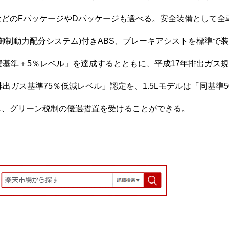
などのFパッケージやDパッケージも選べる。安全装備として全
制御制動力配分システム)付きABS、ブレーキアシストを標準で
費基準＋5％レベル」を達成するとともに、平成17年排出ガス規制
排出ガス基準75％低減レベル」認定を、1.5Lモデルは「同基準
し、グリーン税制の優遇措置を受けることができる。