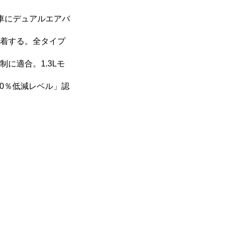
車にデュアルエアバ
装着する。全タイプ
に適合。1.3Lモ
50％低減レベル」認