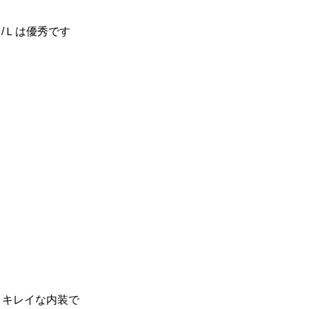
！
/Ｌは優秀です
。キレイな内装で