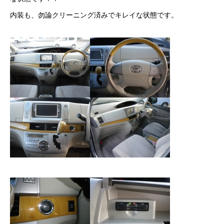
カーリースとは？
内装も、勿論クリーニング済みでキレイな状態です。
よくある質問
オートローン
ジャストリース プラン例
保険ご相談
会社案内
ご挨拶
会社概要
沿革