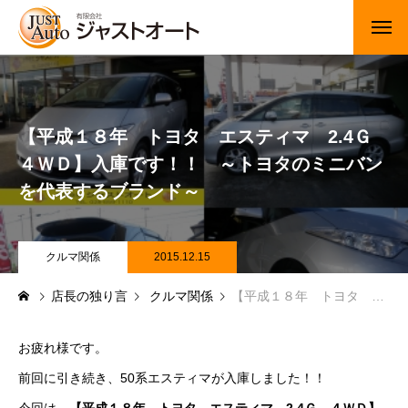
トップページ
新車
【平成１８年 トヨタ エスティマ 2.4Ｇ
４ＷＤ】入庫です！！ ～トヨタのミニバン
中古車・未使用車
を代表するブランド～
JUジャナイト在庫情報
Gooネット在庫情報
クルマ関係
2015.12.15
店長の独り言
クルマ関係
【平成１８年 トヨタ エスティマ 2.4Ｇ ４ＷＤ】入庫です！！ ～トヨタのミニバンを代表するブランド～
カーセンサー在庫情報
車検・定期点検
お疲れ様です。
前回に引き続き、50系エスティマが入庫しました！！
整備・修理・板金・塗装