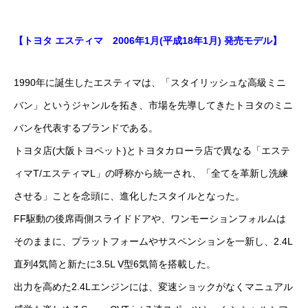
【トヨタ エスティマ 2006年1月(平成18年1月) 発売モデル】
1990年に誕生したエスティマは、「スタイリッシュな高級ミニ
バン」というジャンルを拓き、市場を先導してきたトヨタのミニ
バンを代表するブランドである。
トヨタ店(大阪トヨペット)とトヨタカローラ店で異なる「エステ
ィマT/エスティマL」の呼称から統一され、「全てを革新し洗練
させる」ことを念頭に、進化したスタイルとなった。
FF駆動の後席両側スライドドアや、ワンモーションフォルムは
そのままに、プラットフォームやサスペンションを一新し、2.4L
直列4気筒と新たに3.5L V型6気筒を搭載した。
出力を高めた2.4Lエンジンには、変速ショックがなくマニュアル