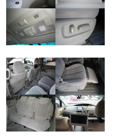
クロちゃんの独り言
入庫情報
ご納車
ご成約
部品取付
車磨き
車検
整備・修理
各種手続