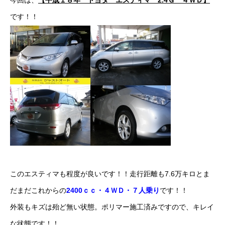
今回は、
【平成１８年 トヨタ エスティマ 2.4Ｇ ４ＷＤ】
ボディコーティング・艶出し・磨き
です！！
部品の取り付け
各種作業料金
おすすめ
ボディコーティング・艶出し・磨き
部品の取り付け
オイル交換
このエスティマも程度が良いです！！走行距離も7.6万キロとま
独自の買取査定
だまだこれからの
2400ｃｃ・４ＷＤ・７人乗り
です！！
外装もキズは殆ど無い状態。ポリマー施工済みですので、キレイ
ジャストオートのカーリース
な状態です！！