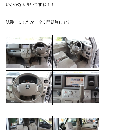
いがかなり良いですね！！
カーリースとは？
試乗しましたが、全く問題無しです！！
よくある質問
オートローン
ジャストリース プラン例
保険ご相談
会社案内
ご挨拶
会社概要
沿革