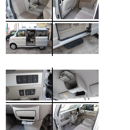
クロちゃんの独り言
入庫情報
ご納車
ご成約
部品取付
車磨き
車検
整備・修理
各種手続