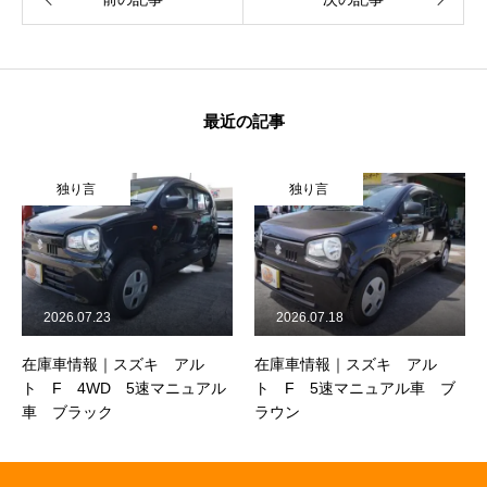
最近の記事
言
独り言
独り言
7.23
2026.07.18
2026.07.3
報｜スズキ アル
在庫車情報｜スズキ アル
在庫車情報
4WD 5速マニュアル
ト F 5速マニュアル車 ブ
イ KC エ
ック
ラウン
付き 4WD