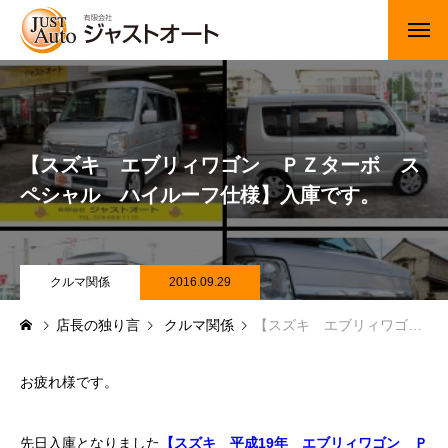
トップページ
新車
【スズキ エブリィワゴン ＰＺターボ ス
中古車・未使用車
ペシャル ハイルーフ仕様】入庫です。
JUジャナイト在庫情報
Gooネット在庫情報
クルマ関係
2016.09.29
店長の独り言
クルマ関係
【スズキ エブリィワゴン ＰＺターボ スペシャル ハイルーフ仕様】入庫です。
カーセンサー在庫情報
車検・定期点検
お疲れ様です。
整備・修理・板金・塗装
先日入庫となりました
【スズキ 平成19年 エブリィワゴン Ｐ