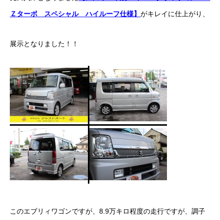
Ｚターボ スペシャル ハイルーフ仕様】
がキレイに仕上がり、
ボディコーティング・艶出し・磨き
部品の取り付け
展示となりました！！
各種作業料金
おすすめ
ボディコーティング・艶出し・磨き
部品の取り付け
オイル交換
独自の買取査定
ジャストオートのカーリース
このエブリィワゴンですが、8.9万キロ程度の走行ですが、調子