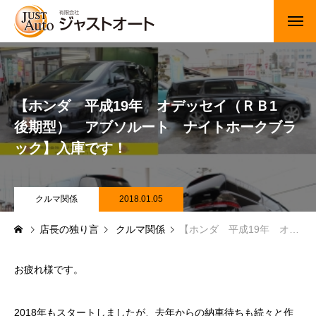
トップページ
新車
【ホンダ 平成19年 オデッセイ（ＲＢ1
後期型） アブソルート ナイトホークブラ
中古車・未使用車
ック】入庫です！
JUジャナイト在庫情報
Gooネット在庫情報
クルマ関係
2018.01.05
店長の独り言
クルマ関係
【ホンダ 平成19年 オデッセイ（ＲＢ1 後期型） アブソルート ナイトホークブラック】入庫です！
カーセンサー在庫情報
車検・定期点検
お疲れ様です。
整備・修理・板金・塗装
2018年もスタートしましたが、去年からの納車待ちも続々と作