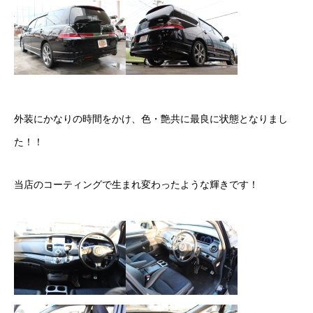
カーリースとは？
よくある質問
オートローン
外装にかなりの時間をかけ、色・艶共に最良に状態となりまし
ジャストリース プラン例
た！！
保険ご相談
当店のコーティングで生まれ変わったような輝きです！
会社案内
ご挨拶
会社概要
沿革