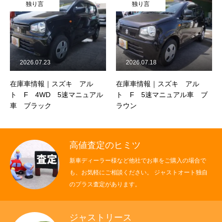
独り言
独り言
2026.07.23
2026.07.18
在庫車情報｜スズキ アル
在庫車情報｜スズキ アル
ト F 4WD 5速マニュアル
ト F 5速マニュアル車 ブ
車 ブラック
ラウン
高値査定のヒミツ
新車ディーラー様など他社でお車をご購入の場合で
も、お気軽にご相談ください。 ジャストオート独自
のプラス査定があります。
ジャストリース