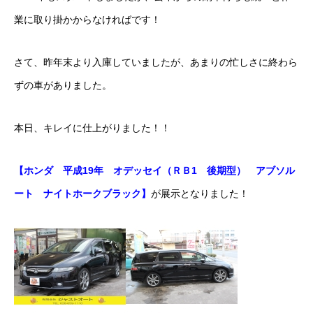
業に取り掛かからなければです！
ボディコーティング・艶出し・磨き
部品の取り付け
さて、昨年末より入庫していましたが、あまりの忙しさに終わら
ずの車がありました。
各種作業料金
おすすめ
本日、キレイに仕上がりました！！
ボディコーティング・艶出し・磨き
【ホンダ 平成19年 オデッセイ（ＲＢ1 後期型） アブソル
ート ナイトホークブラック】
が展示となりました！
部品の取り付け
オイル交換
独自の買取査定
ジャストオートのカーリース