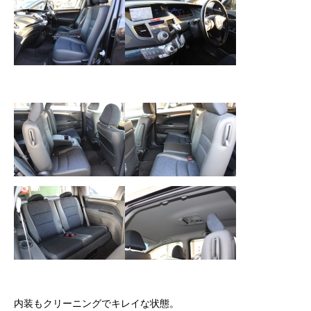
クロちゃんの独り言
入庫情報
ご納車
ご成約
部品取付
車磨き
車検
整備・修理
各種手続
内装もクリーニングでキレイな状態。