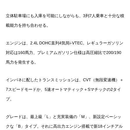
立体駐車場にも入庫を可能にしながらも、3列7人乗車と十分な積
載能力を持ち合わせる。
エンジンは、2.4L DOHC直列4気筒i-VTEC。レギュラーガソリン
対応は160馬力、プレミアムガソリン仕様は高圧縮比で200/190
馬力を発生する。
インパネに配したトランスミッションは、CVT（無段変速機）＋
7スピードモードか、5速オートマティック＋Sマチックの2タイ
プ。
グレードは、最上級「L」と充実装備の「M」、新設定ベーシッ
クな「B」タイプ。それに高出力エンジン搭載で新18インチアル