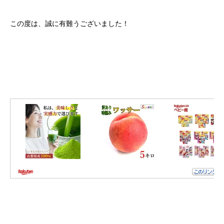
クロちゃんの独り言
この度は、誠に有難うございました！
入庫情報
ご納車
ご成約
部品取付
車磨き
車検
整備・修理
各種手続