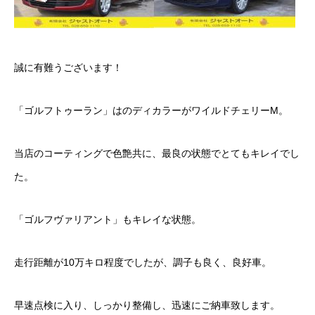
カーリースとは？
よくある質問
誠に有難うございます！
オートローン
「ゴルフトゥーラン」はのディカラーがワイルドチェリーM。
ジャストリース プラン例
当店のコーティングで色艶共に、最良の状態でとてもキレイでし
保険ご相談
た。
会社案内
「ゴルフヴァリアント」もキレイな状態。
ご挨拶
走行距離が10万キロ程度でしたが、調子も良く、良好車。
会社概要
沿革
早速点検に入り、しっかり整備し、迅速にご納車致します。