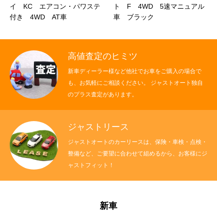
コン・パワステ
ト F 4WD 5速マニュアル
ロ ５速マニュア
AT車
車 ブラック
高値査定のヒミツ
新車ディーラー様など他社でお車をご購入の場合で
も、お気軽にご相談ください。 ジャストオート独自
のプラス査定があります。
ジャストリース
ジャストオートのカーリースは、保険・車検・点検・
整備など、ご要望に合わせて組めるから、お客様にジ
ャストフィット！
新車