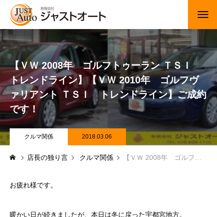
トップページ
【ＶＷ 2008年 ゴルフトゥーラン ＴＳＩ
新車
トレンドライン】【ＶＷ 2010年 ゴルフヴ
中古車・未使用車
ァリアント ＴＳＩ トレンドライン】ご成約
です！
JUジャナイト在庫情報
Gooネット在庫情報
クルマ関係
2018.03.06
店長の独り言
クルマ関係
【ＶＷ 2008年 ゴルフトゥーラン ＴＳＩ トレンドライン】【ＶＷ 2010年 ゴルフヴァリアント ＴＳＩ トレンドライン】ご成約です！
カーセンサー在庫情報
車検・定期点検
お疲れ様です。
整備・修理・板金・塗装
暖かい日が続きましたが、本日は冬に戻った宇都宮地方。