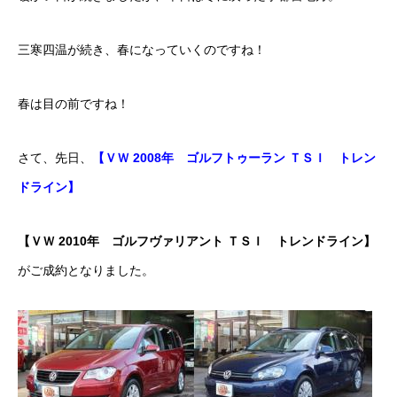
ボディコーティング・艶出し・磨き
三寒四温が続き、春になっていくのですね！
部品の取り付け
春は目の前ですね！
各種作業料金
さて、先日、
【ＶＷ 2008年 ゴルフトゥーラン ＴＳＩ トレン
おすすめ
ドライン】
ボディコーティング・艶出し・磨き
【ＶＷ 2010年 ゴルフヴァリアント ＴＳＩ トレンドライン】
部品の取り付け
がご成約となりました。
オイル交換
独自の買取査定
ジャストオートのカーリース