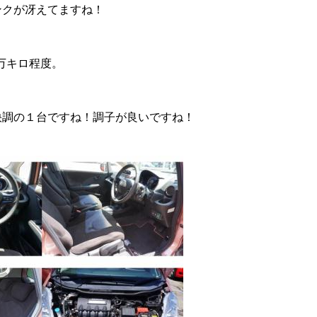
ンクが冴えてますね！
8万キロ程度。
沿革
快調の１台ですね！調子が良いですね！
ご成約
整備・修理