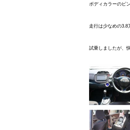
ボディカラーのピ
会社案内
走行は少なめの3.
ご挨拶
会社概要
試乗しましたが、
クロちゃんの独り言
入庫情報
ご納車
車磨き
車検