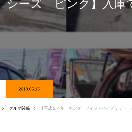
 シーズ ピンク】入庫
在庫情報
カーセンサー在庫情報
2018.05.15
磨き
クルマ関係
【平成２４年 ホンダ フィットハイブリット シーズ