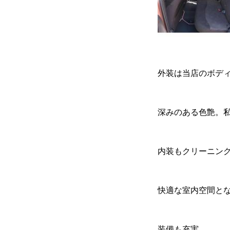
保険
外装は当店のボデ
お問い合わせ
プライバシーポリシー
深みのある色艶。
内装もクリーニン
快適な室内空間と
装備も充実。