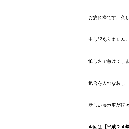
お疲れ様です。久
各種作業料金
申し訳ありません
おすすめ
ボディコーテ
忙しさで怠けてし
気合を入れなおし
独自の買取査定
新しい展示車が続
ジャストオートのカーリース
今回は
【平成２４