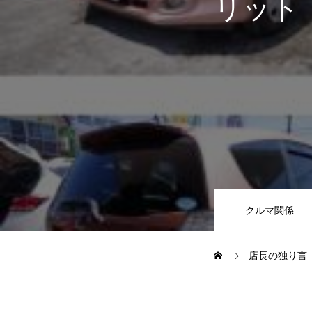
リット
JUジャナイト在庫情報
Gooネット
車検・定期点検
整備・修理・板金・塗装
クルマ関係
ボディコーティング・艶出し・
店長の独り言
部品の取り付け