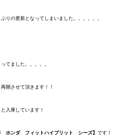
しぶりの更新となってしまいました。。。。。。
。
ィング・艶出し・磨き
部品の取り付け
まってました。。。。。
、再開させて頂きます！！
々と入庫しています！
年 ホンダ フィットハイブリット シーズ】
です！