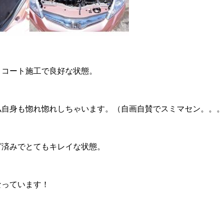
ィコート施工で良好な状態。
私自身も惚れ惚れしちゃいます。（自画自賛でスミマセン。。
グ済みでとてもキレイな状態。
なっています！