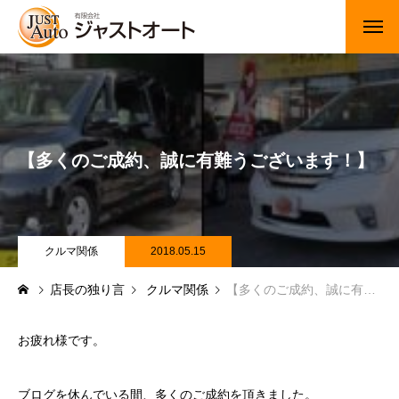
トップページ
新車
【多くのご成約、誠に有難うございます！】
中古車・未使用車
JUジャナイト在庫情報
Gooネット在庫情報
クルマ関係
2018.05.15
店長の独り言
クルマ関係
【多くのご成約、誠に有難うございます！】
カーセンサー在庫情報
車検・定期点検
お疲れ様です。
整備・修理・板金・塗装
ブログを休んでいる間、多くのご成約を頂きました。