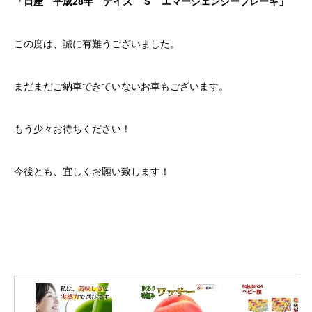
「日産 平成28年 デイズ Ｓ エマージェンシーブレーキ」
クロちゃんの独り言
この度は、誠に有難うございました。
入庫情報
まだまだご納車できていないお車もございます。
ご納車
ご成約
もう少々お待ちください！
部品取付
今後とも、宜しくお願い致します！
車磨き
車検
整備・修理
各種手続