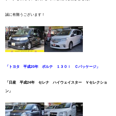
ボディコーティング・艶出し・磨き
誠に有難うございます！
部品の取り付け
各種作業料金
おすすめ
ボディコーティング・艶出し・磨き
「トヨタ 平成20年 ポルテ １３０ｉ Ｃパッケージ」
部品の取り付け
「日産 平成24年 セレナ ハイウェイスター Ｖセレクショ
オイル交換
ン」
独自の買取査定
ジャストオートのカーリース